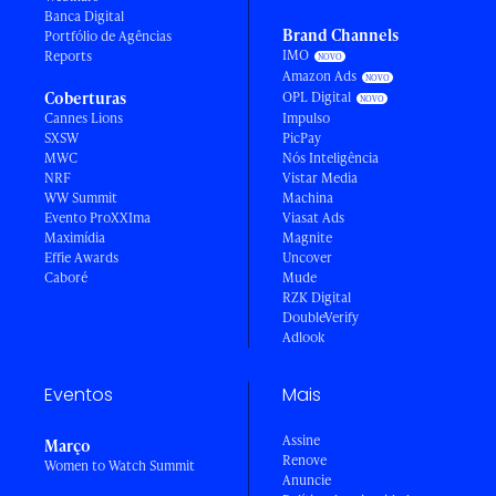
Banca Digital
Brand Channels
Portfólio de Agências
IMO
Reports
Amazon Ads
Coberturas
OPL Digital
Cannes Lions
Impulso
SXSW
PicPay
MWC
Nós Inteligência
NRF
Vistar Media
WW Summit
Machina
Evento ProXXIma
Viasat Ads
Maximídia
Magnite
Effie Awards
Uncover
Caboré
Mude
RZK Digital
DoubleVerify
Adlook
Eventos
Mais
Assine
Março
Renove
Women to Watch Summit
Anuncie