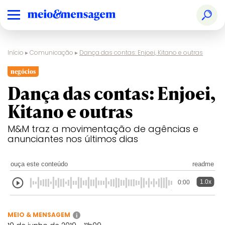
Início
▸
Comunicação
▸
Dança das contas: Enjoei, Kitano e outras
negócios
Dança das contas: Enjoei,
Kitano e outras
M&M traz a movimentação de agências e
anunciantes nos últimos dias
ouça este conteúdo
readme
1.0x
0:00
MEIO & MENSAGEM
i