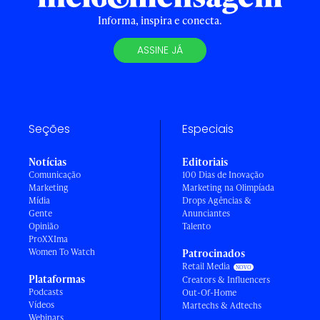
Informa, inspira e conecta.
ASSINE JÁ
Seções
Especiais
Notícias
Editoriais
Comunicação
100 Dias de Inovação
Marketing
Marketing na Olimpíada
Mídia
Drops Agências &
Gente
Anunciantes
Opinião
Talento
ProXXIma
Women To Watch
Patrocinados
Retail Media
Plataformas
Creators & Influencers
Podcasts
Out-Of-Home
Vídeos
Martechs & Adtechs
Webinars