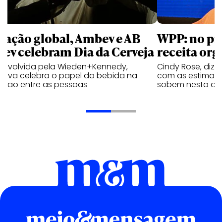
 ação global, Ambev e AB
WPP: no pr
bev celebram Dia da Cerveja
receita org
envolvida pela Wieden+Kennedy,
Cindy Rose, diz 
iativa celebra o papel da bebida na
com as estimati
exão entre as pessoas
sobem nesta qui