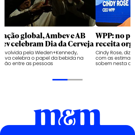
 ação global, Ambev e AB
WPP: no pr
bev celebram Dia da Cerveja
receita org
envolvida pela Wieden+Kennedy,
Cindy Rose, diz 
iativa celebra o papel da bebida na
com as estimati
exão entre as pessoas
sobem nesta qui