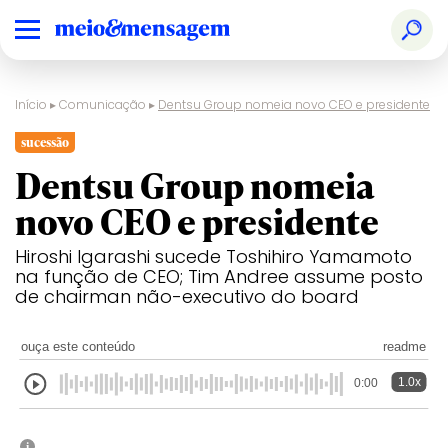
Início
▸
Comunicação
▸
Dentsu Group nomeia novo CEO e presidente
sucessão
Dentsu Group nomeia
novo CEO e presidente
Hiroshi Igarashi sucede Toshihiro Yamamoto
na função de CEO; Tim Andree assume posto
de chairman não-executivo do board
ouça este conteúdo
readme
1.0x
0:00
i