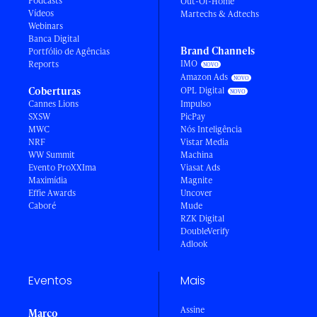
Podcasts
Out-Of-Home
Vídeos
Martechs & Adtechs
Webinars
Banca Digital
Brand Channels
Portfólio de Agências
IMO
Reports
Amazon Ads
Coberturas
OPL Digital
Cannes Lions
Impulso
SXSW
PicPay
MWC
Nós Inteligência
NRF
Vistar Media
WW Summit
Machina
Evento ProXXIma
Viasat Ads
Maximídia
Magnite
Effie Awards
Uncover
Caboré
Mude
RZK Digital
DoubleVerify
Adlook
Eventos
Mais
Assine
Março