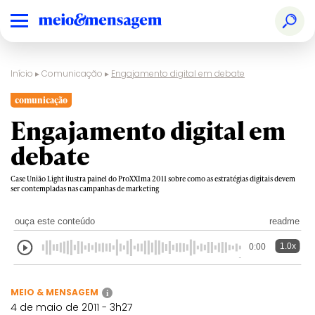
Início
▸
Comunicação
▸
Engajamento digital em debate
comunicação
Engajamento digital em
debate
Case União Light ilustra painel do ProXXIma 2011 sobre como as estratégias digitais devem
ser contempladas nas campanhas de marketing
ouça este conteúdo
readme
1.0x
0:00
MEIO & MENSAGEM
i
4 de maio de 2011 - 3h27