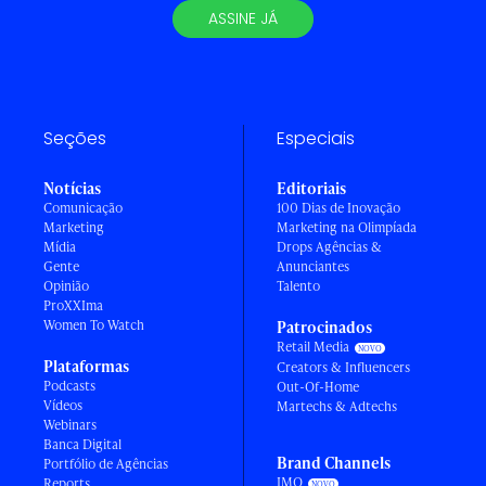
ASSINE JÁ
Seções
Especiais
Notícias
Editoriais
Comunicação
100 Dias de Inovação
Marketing
Marketing na Olimpíada
Mídia
Drops Agências &
Gente
Anunciantes
Opinião
Talento
ProXXIma
Women To Watch
Patrocinados
Retail Media
Plataformas
Creators & Influencers
Podcasts
Out-Of-Home
Vídeos
Martechs & Adtechs
Webinars
Banca Digital
Brand Channels
Portfólio de Agências
IMO
Reports