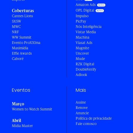
Amazon Ads
Coberturas
OPL Digital
Cannes Lions
Impulso
SXSW
PicPay
MWC
Nós Inteligência
NRF
Vistar Media
WW Summit
Machina
Evento ProXXIma
Viasat Ads
Maximídia
Magnite
Effie Awards
Uncover
Caboré
Mude
RZK Digital
DoubleVerify
Adlook
Eventos
Mais
Assine
Março
Renove
Women to Watch Summit
Anuncie
Política de privacidade
Abril
Fale conosco
Mídia Master