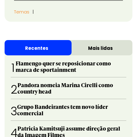
Temas
Recentes
Mais lidas
Flamengo quer se reposicionar como
1
marca de sportainment
Pandora nomeia Marina Cirelli como
2
country head
Grupo Bandeirantes tem novo líder
3
comercial
Patricia Kamitsuji assume direção geral
4
da Imagem Filmes