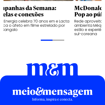
mpanhas da Semana:
McDonald’s 
trelas e conexões
Pop ao públ
a Energia celebra 70 anos em e Lacta
Rede aproveita
aca o afeto em filme estrelado por
ambienta Méqui 
te Sangalo
estilo e experiên
sul-coreana
Informa, inspira e conecta.