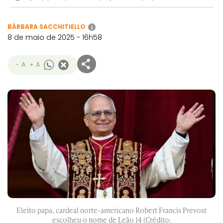
BÁRBARA SACCHITIELLO
i
8 de maio de 2025 - 16h58
- A
+ A
Eleito papa, cardeal norte-americano Robert Francis Prevost
escolheu o nome de Leão 14 (Crédito: