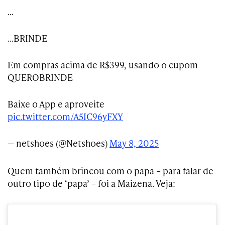
…
…BRINDE
Em compras acima de R$399, usando o cupom
️QUEROBRINDE️
Baixe o App e aproveite
pic.twitter.com/A5IC96yFXY
— netshoes (@Netshoes)
May 8, 2025
Quem também brincou com o papa – para falar de
outro tipo de ‘papa’ – foi a Maizena. Veja: