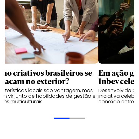
mo criativos brasileiros se
Em ação gl
stacam no exterior?
Inbev celeb
acterísticas locais são vantagem, mas
Desenvolvida p
m vir junto de habilidades de gestão e
iniciativa celeb
pes multiculturais
conexão entre a