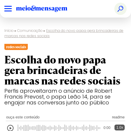
Início
▸
Comunicação
▸
Escolha do novo papa gera brincadeiras de
marcas nas redes sociais
redes sociais
Escolha do novo papa
gera brincadeiras de
marcas nas redes sociais
Perfis aproveitaram o anúncio de Robert
Francis Prevost, o papa Leão 14, para se
engajar nas conversas junto ao público
ouça este conteúdo
readme
1.0x
0:00