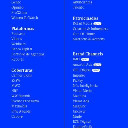
Gente
Anunciantes
Opinião
Talento
ProXXIma
Women To Watch
Patrocinados
Retail Media
Plataformas
Creators & Influencers
Podcasts
Out-Of-Home
Vídeos
Martechs & Adtechs
Webinars
Banca Digital
Brand Channels
Portfólio de Agências
IMO
Reports
Amazon Ads
Coberturas
OPL Digital
Cannes Lions
Impulso
SXSW
PicPay
MWC
Nós Inteligência
NRF
Vistar Media
WW Summit
Machina
Evento ProXXIma
Viasat Ads
Maximídia
Magnite
Effie Awards
Uncover
Caboré
Mude
RZK Digital
DoubleVerify