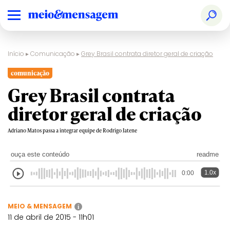
Início
▸
Comunicação
▸
Grey Brasil contrata diretor geral de criação
comunicação
Grey Brasil contrata
diretor geral de criação
Adriano Matos passa a integrar equipe de Rodrigo Jatene
ouça este conteúdo
readme
1.0x
0:00
MEIO & MENSAGEM
i
11 de abril de 2015 - 11h01