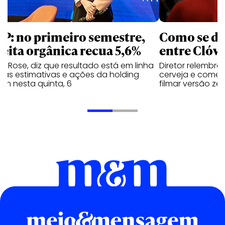
P: no primeiro semestre,
Como se de
ceita orgânica recua 5,6%
entre Clóvi
y Rose, diz que resultado está em linha
Diretor relembra
 as estimativas e ações da holding
cerveja e comen
em nesta quinta, 6
filmar versão zer