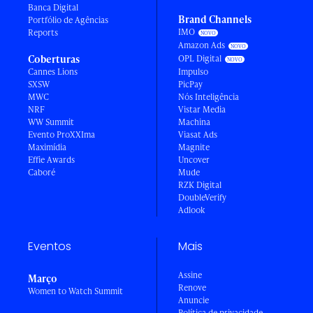
Banca Digital
Brand Channels
Portfólio de Agências
IMO
Reports
Amazon Ads
Coberturas
OPL Digital
Cannes Lions
Impulso
SXSW
PicPay
MWC
Nós Inteligência
NRF
Vistar Media
WW Summit
Machina
Evento ProXXIma
Viasat Ads
Maximídia
Magnite
Effie Awards
Uncover
Caboré
Mude
RZK Digital
DoubleVerify
Adlook
Eventos
Mais
Assine
Março
Renove
Women to Watch Summit
Anuncie
Política de privacidade