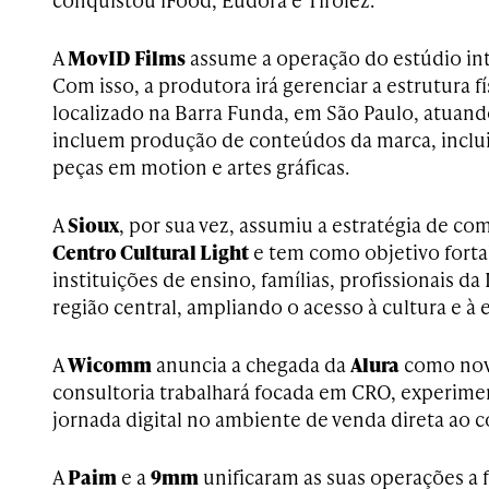
A
MovID Films
assume a operação do estúdio in
Com isso, a produtora irá gerenciar a estrutura f
localizado na Barra Funda, em São Paulo, atuan
incluem produção de conteúdos da marca, incluin
peças em motion e artes gráficas.
A
Sioux
, por sua vez, assumiu a estratégia de co
Centro Cultural Light
e tem como objetivo forta
instituições de ensino, famílias, profissionais da
região central, ampliando o acesso à cultura e à
A
Wicomm
anuncia a chegada da
Alura
como novi
consultoria trabalhará focada em CRO, experime
jornada digital no ambiente de venda direta ao 
A
Paim
e a
9mm
unificaram as suas operações a f