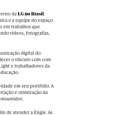
terno da
LG no Brasil
.
ísica e a equipe do espaço
do em trabalhos que
do vídeos, fotografias,
municação digital do
lecer o vínculo com com
 Light e trabalhadores da
 educação.
dade em seu portfólio. A
ntação e otimização da
consumidor.
im de atender a Engie. As