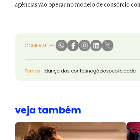
agências vão operar no modelo de consórcio co
COMPARTILHE:
Temas
dança das contas
negócios
publicidade
veja também