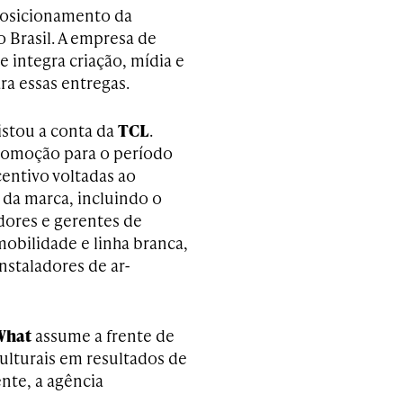
 posicionamento da
o Brasil. A empresa de
 integra criação, mídia e
a essas entregas.
istou a conta da
TCL
.
promoção para o período
entivo voltadas ao
 da marca, incluindo o
ores e gerentes de
mobilidade e linha branca,
nstaladores de ar-
What
assume a frente de
culturais em resultados de
nte, a agência