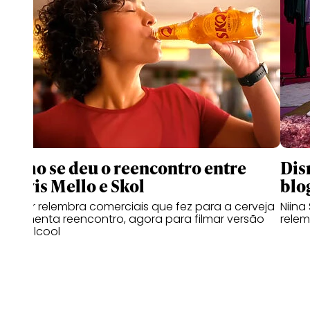
Como se deu o reencontro entre
Dis
Clóvis Mello e Skol
blo
Diretor relembra comerciais que fez para a cerveja
Niina
e comenta reencontro, agora para filmar versão
relem
zero álcool