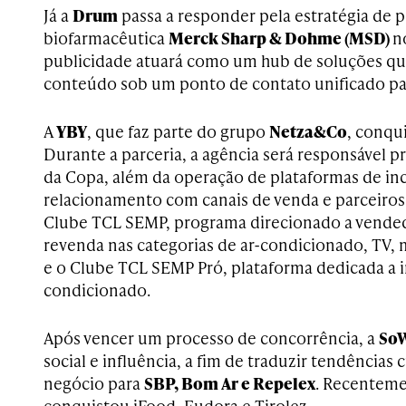
Já a
Drum
passa a responder pela estratégia de
biofarmacêutica
Merck Sharp & Dohme (MSD)
n
publicidade atuará como um hub de soluções que
conteúdo sob um ponto de contato unificado par
A
YBY
, que faz parte do grupo
Netza&Co
, conqu
Durante a parceria, a agência será responsável 
da Copa, além da operação de plataformas de inc
relacionamento com canais de venda e parceiros
Clube TCL SEMP, programa direcionado a vended
revenda nas categorias de ar-condicionado, TV, 
e o Clube TCL SEMP Pró, plataforma dedicada a i
condicionado.
Após vencer um processo de concorrência, a
So
social e influência, a fim de traduzir tendências 
negócio para
SBP, Bom Ar e Repelex
. Recenteme
conquistou iFood, Eudora e Tirolez.