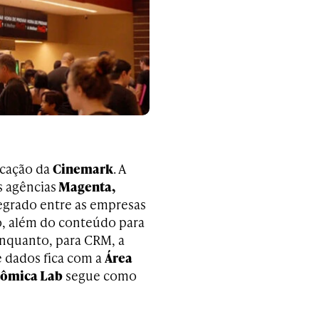
icação da
Cinemark
. A
s agências
Magenta,
egrado entre as empresas
o, além do conteúdo para
enquanto, para CRM, a
de dados fica com a
Área
tômica Lab
segue como