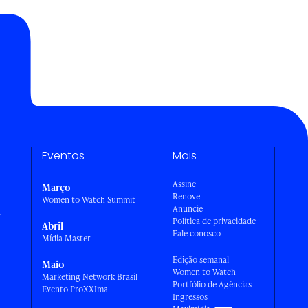
Eventos
Mais
Assine
Março
Renove
Women to Watch Summit
Anuncie
a
Política de privacidade
Abril
Fale conosco
Mídia Master
Edição semanal
Maio
Women to Watch
Marketing Network Brasil
Portfólio de Agências
Evento ProXXIma
Ingressos