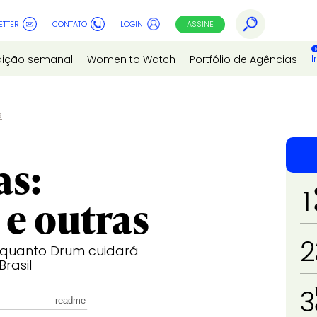
ETTER
CONTATO
LOGIN
ASSINE
I
dição semanal
Women to Watch
Portfólio de Agências
s
as:
1
e outras
2
nquanto Drum cuidará
rasil
3
readme