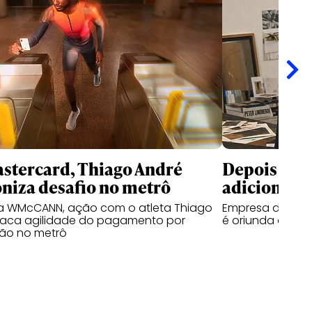
stercard, Thiago André
Depois da 
niza desafio no metrô
adiciona O
la WMcCANN, ação com o atleta Thiago
Empresa de gest
taca agilidade do pagamento por
é oriunda da Gr
ão no metrô