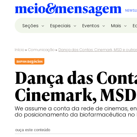
NEWSL
Seções
Especiais
Eventos
Mais
E
Início
▸
Comunicação
▸
Dança das Contas: Cinemark, MSD e outra
novos negócios
Dança das Cont
Cinemark, MSD 
We assume a conta da rede de cinemas, e
do posicionamento da biofarmacêutica no B
ouça este conteúdo