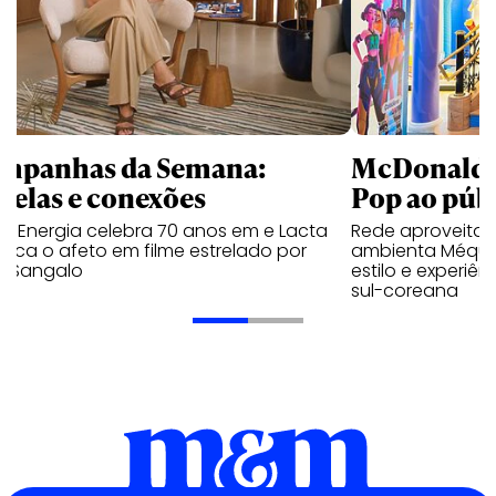
mpanhas da Semana:
McDonald’s 
trelas e conexões
Pop ao públ
a Energia celebra 70 anos em e Lacta
Rede aproveita
aca o afeto em filme estrelado por
ambienta Méqui 
te Sangalo
estilo e experiên
sul-coreana