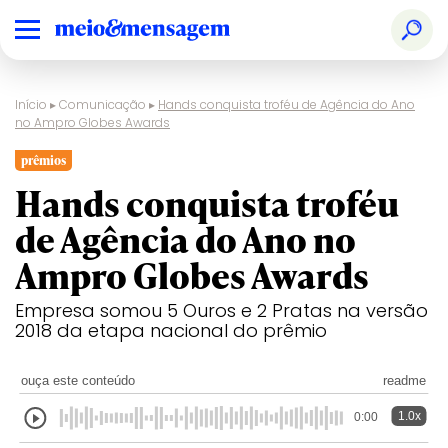
Início
▸
Comunicação
▸
Hands conquista troféu de Agência do Ano
no Ampro Globes Awards
prêmios
Hands conquista troféu
de Agência do Ano no
Ampro Globes Awards
Empresa somou 5 Ouros e 2 Pratas na versão
2018 da etapa nacional do prêmio
ouça este conteúdo
readme
1.0x
0:00