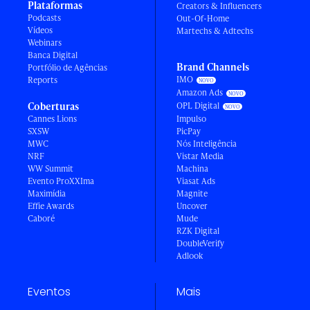
Plataformas
Creators & Influencers
Podcasts
Out-Of-Home
Vídeos
Martechs & Adtechs
Webinars
Banca Digital
Brand Channels
Portfólio de Agências
IMO
Reports
Amazon Ads
Coberturas
OPL Digital
Cannes Lions
Impulso
SXSW
PicPay
MWC
Nós Inteligência
NRF
Vistar Media
WW Summit
Machina
Evento ProXXIma
Viasat Ads
Maximídia
Magnite
Effie Awards
Uncover
Caboré
Mude
RZK Digital
DoubleVerify
Adlook
Eventos
Mais