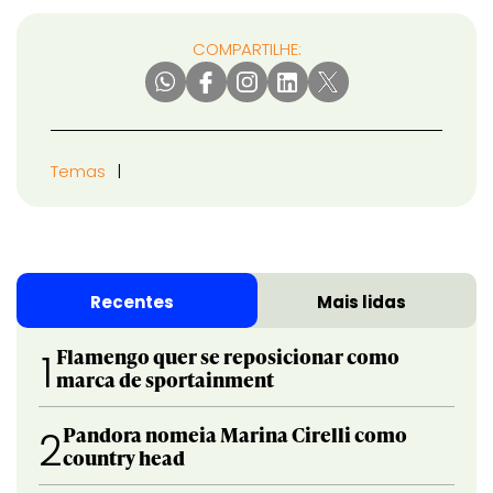
COMPARTILHE:
Temas
Recentes
Mais lidas
Flamengo quer se reposicionar como
1
marca de sportainment
Pandora nomeia Marina Cirelli como
2
country head