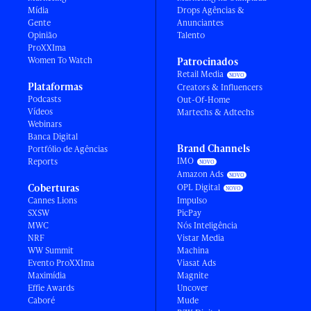
Mídia
Drops Agências &
Gente
Anunciantes
Opinião
Talento
ProXXIma
Women To Watch
Patrocinados
Retail Media
Plataformas
Creators & Influencers
Podcasts
Out-Of-Home
Vídeos
Martechs & Adtechs
Webinars
Banca Digital
Brand Channels
Portfólio de Agências
IMO
Reports
Amazon Ads
Coberturas
OPL Digital
Cannes Lions
Impulso
SXSW
PicPay
MWC
Nós Inteligência
NRF
Vistar Media
WW Summit
Machina
Evento ProXXIma
Viasat Ads
Maximídia
Magnite
Effie Awards
Uncover
Caboré
Mude