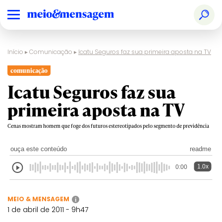
Início
▸
Comunicação
▸
Icatu Seguros faz sua primeira aposta na TV
comunicação
Icatu Seguros faz sua
primeira aposta na TV
Cenas mostram homem que foge dos futuros estereotipados pelo segmento de previdência
ouça este conteúdo
readme
1.0x
0:00
MEIO & MENSAGEM
i
1 de abril de 2011 - 9h47