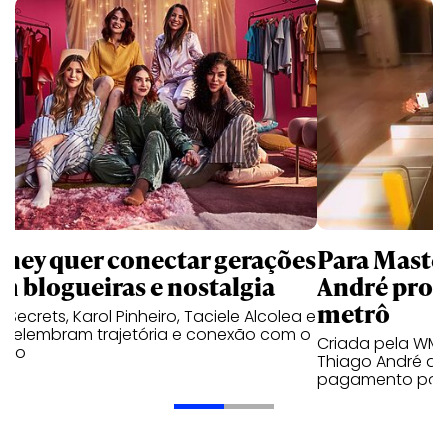
sney quer conectar gerações
Para Maste
m blogueiras e nostalgia
André prot
metrô
a Secrets, Karol Pinheiro, Taciele Alcolea e
s relembram trajetória e conexão com o
Criada pela WM
lico
Thiago André de
pagamento por 