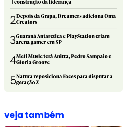
1
construção da liderança
Depois da Grapa, Dreamers adiciona Oma
2
Creators
Guaraná Antarctica e PlayStation criam
3
arena gamer em SP
Meli Music terá Anitta, Pedro Sampaio e
4
Gloria Groove
Natura reposiciona Faces para disputar a
5
geração Z
veja também