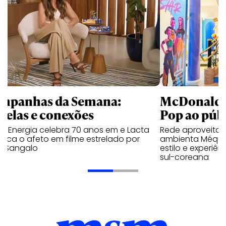
mpanhas da Semana:
McDonald’s 
trelas e conexões
Pop ao públ
a Energia celebra 70 anos em e Lacta
Rede aproveita
aca o afeto em filme estrelado por
ambienta Méqui 
te Sangalo
estilo e experiên
sul-coreana