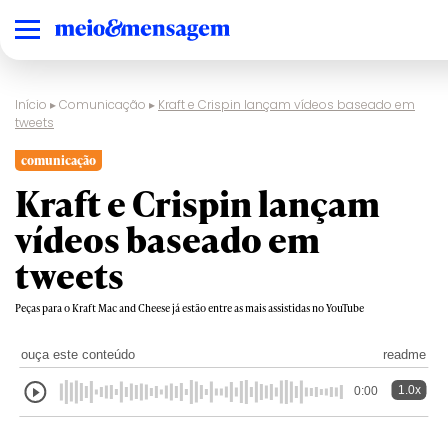
Início
▸
Comunicação
▸
Kraft e Crispin lançam vídeos baseado em
tweets
comunicação
Kraft e Crispin lançam
vídeos baseado em
tweets
Peças para o Kraft Mac and Cheese já estão entre as mais assistidas no YouTube
ouça este conteúdo
readme
1.0x
0:00