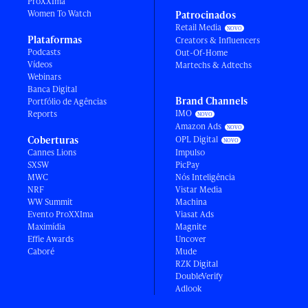
ProXXIma
Women To Watch
Patrocinados
Retail Media
Plataformas
Creators & Influencers
Podcasts
Out-Of-Home
Vídeos
Martechs & Adtechs
Webinars
Banca Digital
Brand Channels
Portfólio de Agências
IMO
Reports
Amazon Ads
Coberturas
OPL Digital
Cannes Lions
Impulso
SXSW
PicPay
MWC
Nós Inteligência
NRF
Vistar Media
WW Summit
Machina
Evento ProXXIma
Viasat Ads
Maximídia
Magnite
Effie Awards
Uncover
Caboré
Mude
RZK Digital
DoubleVerify
Adlook