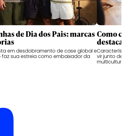
as de Dia dos Pais: marcas
Como criati
rias
destacam n
ta em desdobramento de case global e
Características
 faz sua estreia como embaixador da
vir junto de hab
multiculturais