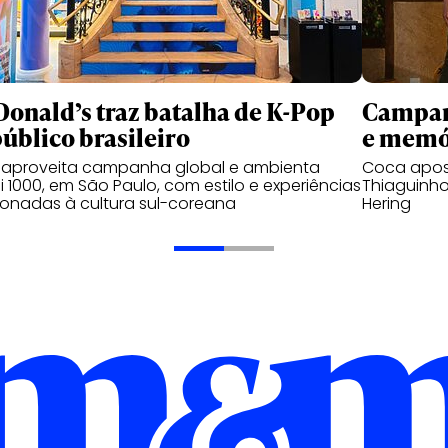
onald’s traz batalha de K-Pop
Campanh
público brasileiro
e memó
 aproveita campanha global e ambienta
Coca apos
 1000, em São Paulo, com estilo e experiências
Thiaguinho
ionadas à cultura sul-coreana
Hering