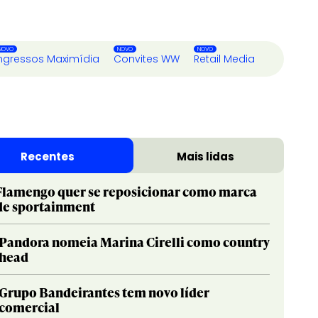
ngressos Maximídia
Convites WW
Retail Media
Recentes
Mais lidas
Flamengo quer se reposicionar como marca
de sportainment
Pandora nomeia Marina Cirelli como country
head
Grupo Bandeirantes tem novo líder
comercial