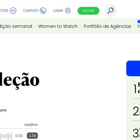
ETTER
CONTATO
LOGIN
ASSINE
I
dição semanal
Women to Watch
Portfólio de Agências
leção
1
2
tplan
readme
3
1.0x
0:00