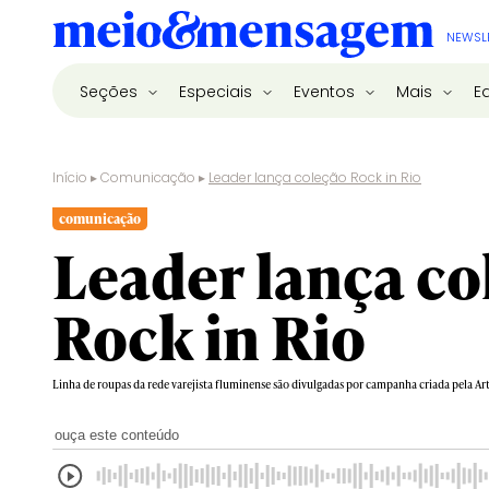
NEWSL
Seções
Especiais
Eventos
Mais
E
Início
▸
Comunicação
▸
Leader lança coleção Rock in Rio
comunicação
Leader lança co
Rock in Rio
Linha de roupas da rede varejista fluminense são divulgadas por campanha criada pela Ar
ouça este conteúdo