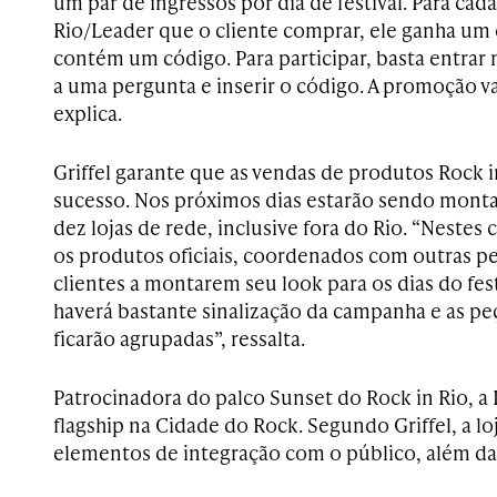
um par de ingressos por dia de festival. Para cad
Rio/Leader que o cliente comprar, ele ganha um
contém um código. Para participar, basta entrar 
a uma pergunta e inserir o código. A promoção vai
explica.
Griffel garante que as vendas de produtos Rock in
sucesso. Nos próximos dias estarão sendo mont
dez lojas de rede, inclusive fora do Rio. “Nestes 
os produtos oficiais, coordenados com outras pe
clientes a montarem seu look para os dias do fest
haverá bastante sinalização da campanha e as p
ficarão agrupadas”, ressalta.
Patrocinadora do palco Sunset do Rock in Rio, 
flagship na Cidade do Rock. Segundo Griffel, a lo
elementos de integração com o público, além da