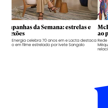
Campanhas da Semana: estrelas e
McD
conexões
ao 
Copa Energia celebra 70 anos em e Lacta destaca
Rede
o afeto em filme estrelado por Ivete Sangalo
Méqui
relac