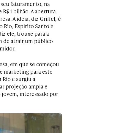
 seu faturamento, na
R$ 1 bilhão. A abertura
sa. A ideia, diz Griffel, é
 Rio, Espirito Santo e
iz ele, trouxe para a
 de atrair um público
umidor.
resa, em que se começou
de marketing para este
Rio e surgiu a
r projeção ampla e
o jovem, interessado por