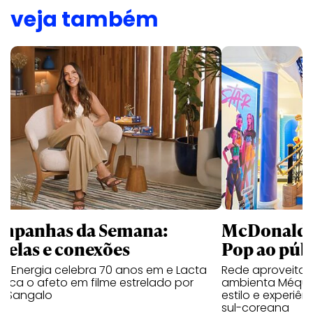
veja também
mpanhas da Semana:
McDonald’s 
trelas e conexões
Pop ao públ
a Energia celebra 70 anos em e Lacta
Rede aproveita
aca o afeto em filme estrelado por
ambienta Méqui 
te Sangalo
estilo e experiên
sul-coreana