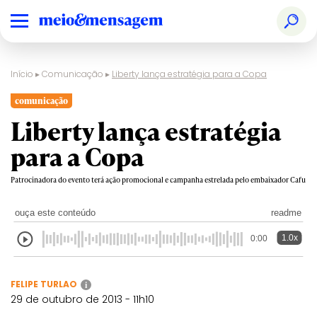
Início
▸
Comunicação
▸
Liberty lança estratégia para a Copa
comunicação
Liberty lança estratégia
para a Copa
Patrocinadora do evento terá ação promocional e campanha estrelada pelo embaixador Cafu
ouça este conteúdo
readme
1.0x
0:00
FELIPE TURLAO
i
29 de outubro de 2013 - 11h10