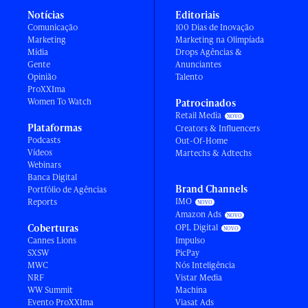
Notícias
Editoriais
Comunicação
100 Dias de Inovação
Marketing
Marketing na Olimpíada
Mídia
Drops Agências &
Gente
Anunciantes
Opinião
Talento
ProXXIma
Women To Watch
Patrocinados
Retail Media
Plataformas
Creators & Influencers
Podcasts
Out-Of-Home
Vídeos
Martechs & Adtechs
Webinars
Banca Digital
Brand Channels
Portfólio de Agências
IMO
Reports
Amazon Ads
Coberturas
OPL Digital
Cannes Lions
Impulso
SXSW
PicPay
MWC
Nós Inteligência
NRF
Vistar Media
WW Summit
Machina
Evento ProXXIma
Viasat Ads