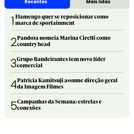
Recentes
Mais lidas
Flamengo quer se reposicionar como
1
marca de sportainment
Pandora nomeia Marina Cirelli como
2
country head
Grupo Bandeirantes tem novo líder
3
comercial
Patricia Kamitsuji assume direção geral
4
da Imagem Filmes
Campanhas da Semana: estrelas e
5
conexões