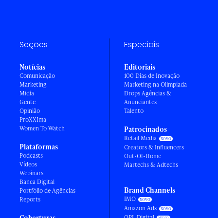
Seções
Especiais
Notícias
Editoriais
Comunicação
100 Dias de Inovação
Marketing
Marketing na Olimpíada
Mídia
Drops Agências &
Gente
Anunciantes
Opinião
Talento
ProXXIma
Women To Watch
Patrocinados
Retail Media
Plataformas
Creators & Influencers
Podcasts
Out-Of-Home
Vídeos
Martechs & Adtechs
Webinars
Banca Digital
Brand Channels
Portfólio de Agências
IMO
Reports
Amazon Ads
Coberturas
OPL Digital