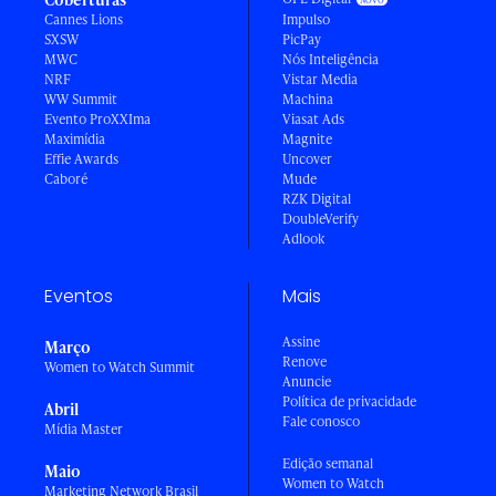
Cannes Lions
Impulso
SXSW
PicPay
MWC
Nós Inteligência
NRF
Vistar Media
WW Summit
Machina
Evento ProXXIma
Viasat Ads
Maximídia
Magnite
Effie Awards
Uncover
Caboré
Mude
RZK Digital
DoubleVerify
Adlook
Eventos
Mais
Assine
Março
Renove
Women to Watch Summit
Anuncie
Política de privacidade
Abril
Fale conosco
Mídia Master
Edição semanal
Maio
Women to Watch
Marketing Network Brasil