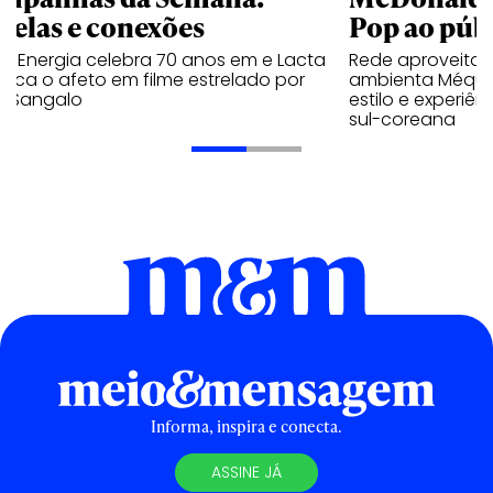
trelas e conexões
Pop ao públ
a Energia celebra 70 anos em e Lacta
Rede aproveita
aca o afeto em filme estrelado por
ambienta Méqui 
te Sangalo
estilo e experiên
sul-coreana
Informa, inspira e conecta.
ASSINE JÁ