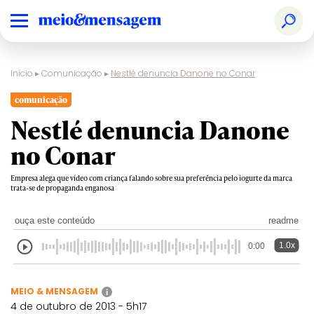
Início
▸
Comunicação
▸
Nestlé denuncia Danone no Conar
comunicação
Nestlé denuncia Danone
no Conar
Empresa alega que vídeo com criança falando sobre sua preferência pelo iogurte da marca
trata-se de propaganda enganosa
ouça este conteúdo
readme
1.0x
0:00
MEIO & MENSAGEM
i
4 de outubro de 2013 - 5h17