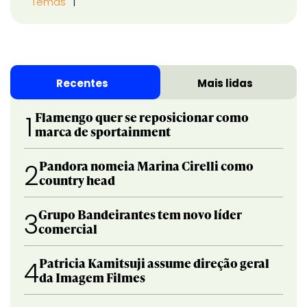
Temas
Recentes
Mais lidas
Flamengo quer se reposicionar como
1
marca de sportainment
Pandora nomeia Marina Cirelli como
2
country head
Grupo Bandeirantes tem novo líder
3
comercial
Patricia Kamitsuji assume direção geral
4
da Imagem Filmes