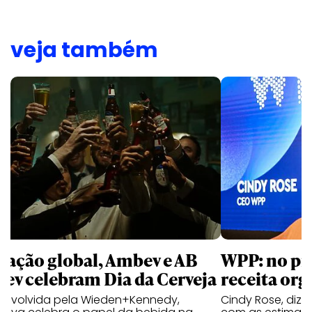
veja também
 ação global, Ambev e AB
WPP: no pr
bev celebram Dia da Cerveja
receita org
envolvida pela Wieden+Kennedy,
Cindy Rose, diz 