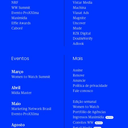
NRF
Vistar Media
WW Summit
Machina
Evento ProXXIma
Viasat Ads
Maximídia
Magnite
Effie Awards
Uncover
Caboré
Mude
RZK Digital
DoubleVerify
Adlook
Eventos
Mais
Assine
Março
Renove
Women to Watch Summit
Anuncie
Política de privacidade
Abril
Fale conosco
Mídia Master
Edição semanal
Maio
Women to Watch
Marketing Network Brasil
Portfólio de Agências
Evento ProXXIma
Ingressos Maximídia
Convites WW
Agosto
Retail Media