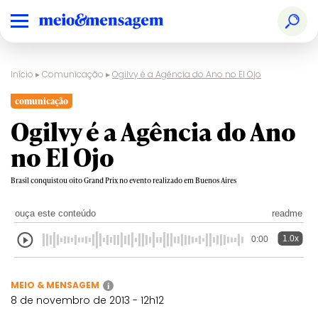
Início
▸
Comunicação
▸
Ogilvy é a Agência do Ano no El Ojo
comunicação
Ogilvy é a Agência do Ano
no El Ojo
Brasil conquistou oito Grand Prix no evento realizado em Buenos Aires
ouça este conteúdo
readme
1.0x
0:00
MEIO & MENSAGEM
i
8 de novembro de 2013 - 12h12