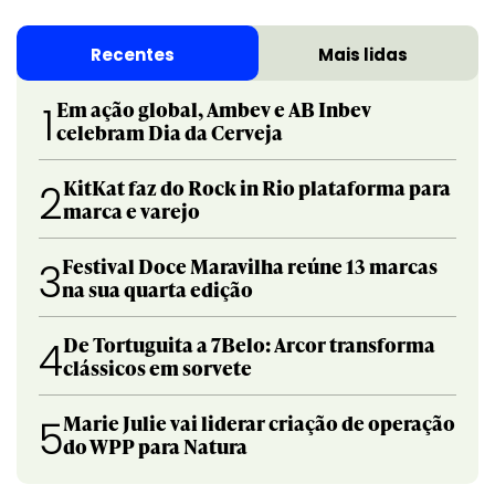
Recentes
Mais lidas
Em ação global, Ambev e AB Inbev
1
celebram Dia da Cerveja
KitKat faz do Rock in Rio plataforma para
2
marca e varejo
Festival Doce Maravilha reúne 13 marcas
3
na sua quarta edição
De Tortuguita a 7Belo: Arcor transforma
4
clássicos em sorvete
Marie Julie vai liderar criação de operação
5
do WPP para Natura