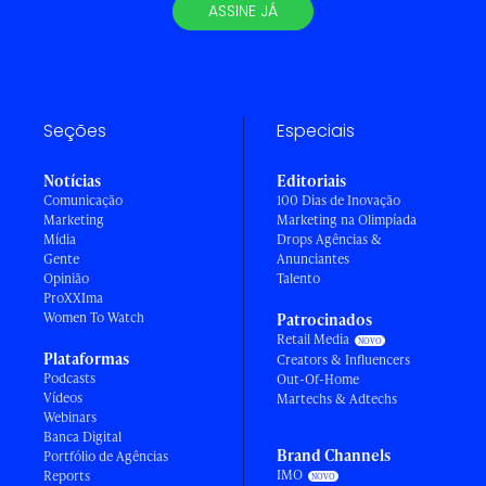
ASSINE JÁ
Seções
Especiais
Notícias
Editoriais
Comunicação
100 Dias de Inovação
Marketing
Marketing na Olimpíada
Mídia
Drops Agências &
Gente
Anunciantes
Opinião
Talento
ProXXIma
Women To Watch
Patrocinados
Retail Media
Plataformas
Creators & Influencers
Podcasts
Out-Of-Home
Vídeos
Martechs & Adtechs
Webinars
Banca Digital
Brand Channels
Portfólio de Agências
IMO
Reports