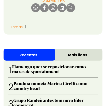
COMPARTILHE:
Temas
Recentes
Mais lidas
Flamengo quer se reposicionar como
1
marca de sportainment
Pandora nomeia Marina Cirelli como
2
country head
Grupo Bandeirantes tem novo líder
3
comercial