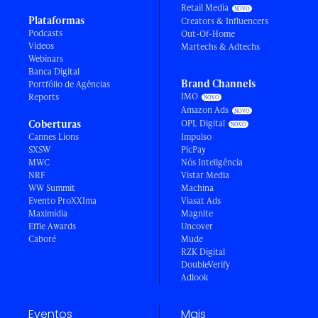
Retail Media
Plataformas
Creators & Influencers
Podcasts
Out-Of-Home
Vídeos
Martechs & Adtechs
Webinars
Banca Digital
Brand Channels
Portfólio de Agências
IMO
Reports
Amazon Ads
Coberturas
OPL Digital
Cannes Lions
Impulso
SXSW
PicPay
MWC
Nós Inteligência
NRF
Vistar Media
WW Summit
Machina
Evento ProXXIma
Viasat Ads
Maximídia
Magnite
Effie Awards
Uncover
Caboré
Mude
RZK Digital
DoubleVerify
Adlook
Eventos
Mais