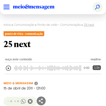
Início
▸
Comunicação
▸
Ponto de vista - Comunicação
▸
25 next
ponto de vista - comunicação
25 next
ouça este conteúdo
readme
1.0x
0:00
MEIO & MENSAGEM
i
15 de abril de 2011 - 12h00
- A
+ A