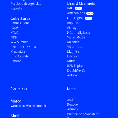
Brand Channels
Portfólio de Agências
IMO
Reports
Amazon Ads
Coberturas
OPL Digital
Cannes Lions
Impulso
SXSW
PicPay
MWC
Nós Inteligência
NRF
Vistar Media
WW Summit
Machina
Evento ProXXIma
Viasat Ads
Maximídia
Magnite
Effie Awards
Uncover
Caboré
Mude
RZK Digital
DoubleVerify
Adlook
Eventos
Mais
Assine
Março
Renove
Women to Watch Summit
Anuncie
Política de privacidade
Abril