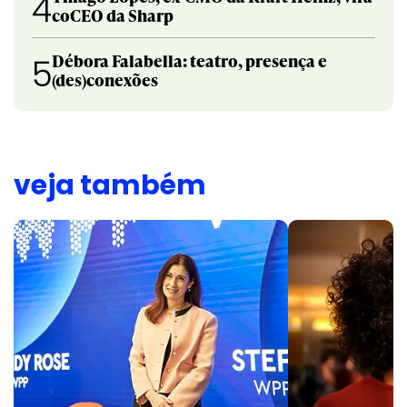
4
coCEO da Sharp
Débora Falabella: teatro, presença e
5
(des)conexões
veja também