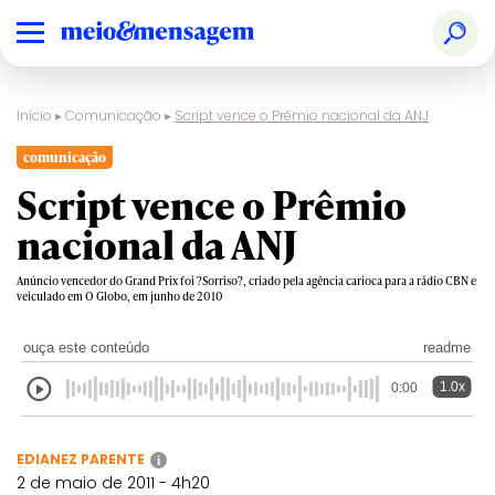
Início
▸
Comunicação
▸
Script vence o Prêmio nacional da ANJ
comunicação
Script vence o Prêmio
nacional da ANJ
Anúncio vencedor do Grand Prix foi ?Sorriso?, criado pela agência carioca para a rádio CBN e
veiculado em O Globo, em junho de 2010
ouça este conteúdo
readme
1.0x
0:00
EDIANEZ PARENTE
i
2 de maio de 2011 - 4h20