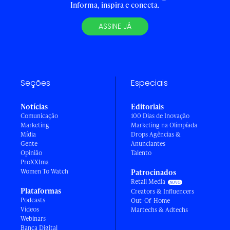
Informa, inspira e conecta.
ASSINE JÁ
Seções
Especiais
Notícias
Editoriais
Comunicação
100 Dias de Inovação
Marketing
Marketing na Olimpíada
Mídia
Drops Agências &
Gente
Anunciantes
Opinião
Talento
ProXXIma
Women To Watch
Patrocinados
Retail Media
Plataformas
Creators & Influencers
Podcasts
Out-Of-Home
Vídeos
Martechs & Adtechs
Webinars
Banca Digital