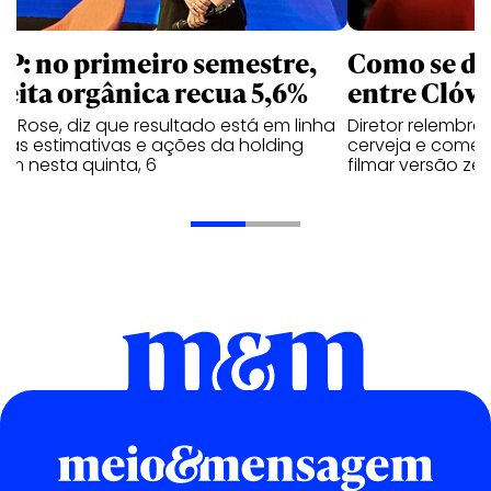
P: no primeiro semestre,
Como se de
ceita orgânica recua 5,6%
entre Clóvi
y Rose, diz que resultado está em linha
Diretor relembra
 as estimativas e ações da holding
cerveja e comen
em nesta quinta, 6
filmar versão zer