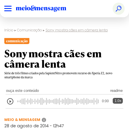
Início
▸
Comunicação
▸
Sony mostra cães em câmera lenta
comunicação
Sony mostra cães em
câmera lenta
Série de três filmes criados pela SapientNitro promovem recurso do Xperia Z2, novo
smartphone da marca
ouça este conteúdo
readme
1.0x
0:00
MEIO & MENSAGEM
i
28 de agosto de 2014 - 12h47