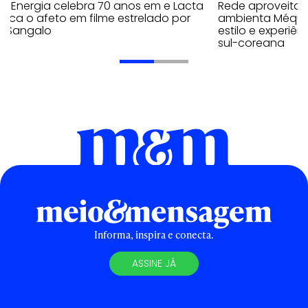
a Energia celebra 70 anos em e Lacta
Rede aproveita
aca o afeto em filme estrelado por
ambienta Méqui 
te Sangalo
estilo e experiên
sul-coreana
Informa, inspira e conecta.
ASSINE JÁ