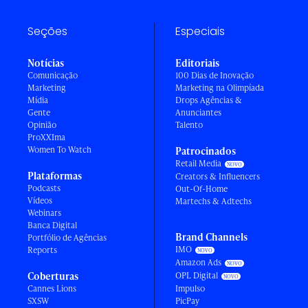
Seções
Especiais
Notícias
Editoriais
Comunicação
100 Dias de Inovação
Marketing
Marketing na Olimpíada
Mídia
Drops Agências &
Gente
Anunciantes
Opinião
Talento
ProXXIma
Women To Watch
Patrocinados
Retail Media
Plataformas
Creators & Influencers
Podcasts
Out-Of-Home
Vídeos
Martechs & Adtechs
Webinars
Banca Digital
Brand Channels
Portfólio de Agências
IMO
Reports
Amazon Ads
Coberturas
OPL Digital
Cannes Lions
Impulso
SXSW
PicPay