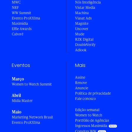
MWC
Nós Inteligência
NRF
Vistar Media
WW Summit
Machina
Evento ProXXIma
Viasat Ads
Maximídia
Magnite
Effie Awards
Uncover
Caboré
Mude
RZK Digital
DoubleVerify
Adlook
Eventos
Mais
Assine
Março
Renove
Women to Watch Summit
Anuncie
Política de privacidade
Abril
Fale conosco
Mídia Master
Edição semanal
Maio
Women to Watch
Marketing Network Brasil
Portfólio de Agências
Evento ProXXIma
Ingressos Maximídia
Convites WW