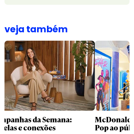
veja também
mpanhas da Semana:
McDonald’s 
trelas e conexões
Pop ao públ