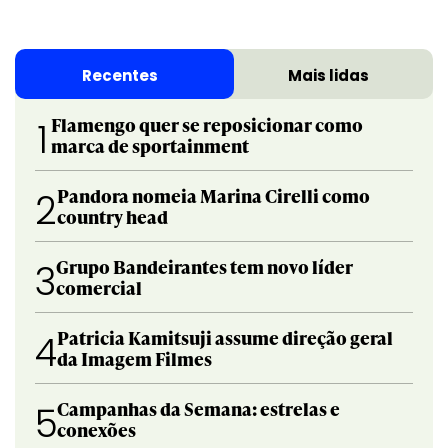
Recentes
Mais lidas
Flamengo quer se reposicionar como
1
marca de sportainment
Pandora nomeia Marina Cirelli como
2
country head
Grupo Bandeirantes tem novo líder
3
comercial
Patricia Kamitsuji assume direção geral
4
da Imagem Filmes
Campanhas da Semana: estrelas e
5
conexões