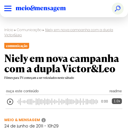
Início
▸
Comunicação
▸
Niely em nova campanha com a dupla
Victor&Leo
comunicação
Niely em nova campanha
com a dupla Victor&Leo
Filmes para TV começam a ser veiculados neste sábado
ouça este conteúdo
readme
1.0x
0:00
MEIO & MENSAGEM
i
24 de junho de 2011 - 10h29