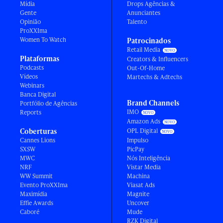
Mídia
Drops Agências &
Gente
Anunciantes
Opinião
Talento
ProXXIma
Women To Watch
Patrocinados
Retail Media
Plataformas
Creators & Influencers
Podcasts
Out-Of-Home
Vídeos
Martechs & Adtechs
Webinars
Banca Digital
Brand Channels
Portfólio de Agências
IMO
Reports
Amazon Ads
Coberturas
OPL Digital
Cannes Lions
Impulso
SXSW
PicPay
MWC
Nós Inteligência
NRF
Vistar Media
WW Summit
Machina
Evento ProXXIma
Viasat Ads
Maximídia
Magnite
Effie Awards
Uncover
Caboré
Mude
RZK Digital