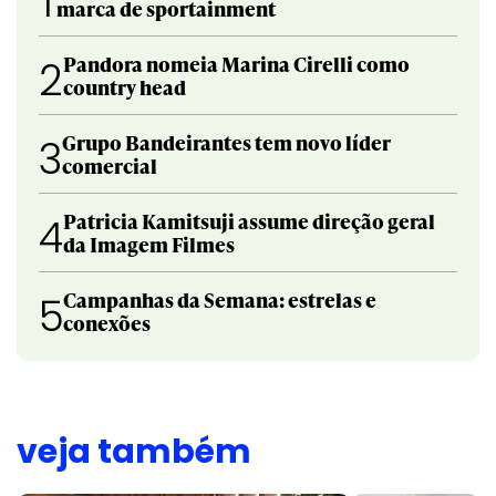
1
marca de sportainment
Pandora nomeia Marina Cirelli como
2
country head
Grupo Bandeirantes tem novo líder
3
comercial
Patricia Kamitsuji assume direção geral
4
da Imagem Filmes
Campanhas da Semana: estrelas e
5
conexões
veja também