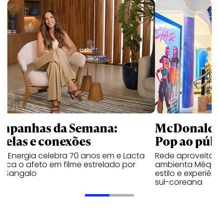
mpanhas da Semana:
McDonald’s 
trelas e conexões
Pop ao públ
a Energia celebra 70 anos em e Lacta
Rede aproveita
aca o afeto em filme estrelado por
ambienta Méqui 
te Sangalo
estilo e experiên
sul-coreana