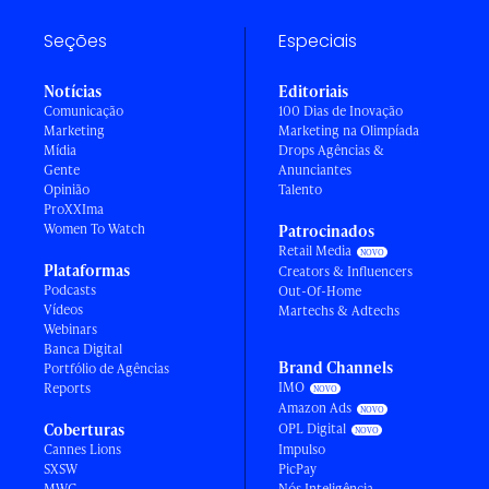
Seções
Especiais
Notícias
Editoriais
Comunicação
100 Dias de Inovação
Marketing
Marketing na Olimpíada
Mídia
Drops Agências &
Gente
Anunciantes
Opinião
Talento
ProXXIma
Women To Watch
Patrocinados
Retail Media
Plataformas
Creators & Influencers
Podcasts
Out-Of-Home
Vídeos
Martechs & Adtechs
Webinars
Banca Digital
Brand Channels
Portfólio de Agências
IMO
Reports
Amazon Ads
Coberturas
OPL Digital
Cannes Lions
Impulso
SXSW
PicPay
MWC
Nós Inteligência