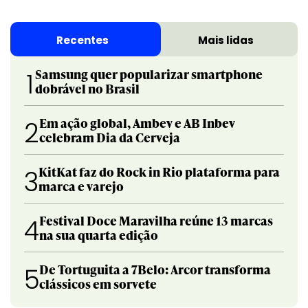
Recentes
Mais lidas
Samsung quer popularizar smartphone
1
dobrável no Brasil
Em ação global, Ambev e AB Inbev
2
celebram Dia da Cerveja
KitKat faz do Rock in Rio plataforma para
3
marca e varejo
Festival Doce Maravilha reúne 13 marcas
4
na sua quarta edição
De Tortuguita a 7Belo: Arcor transforma
5
clássicos em sorvete