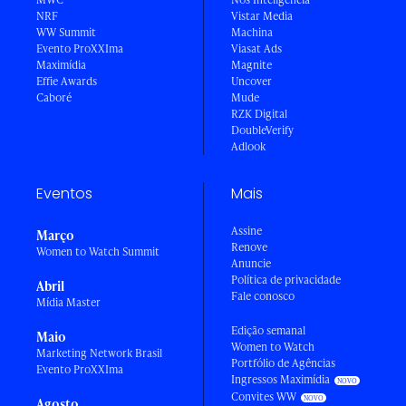
NRF
Vistar Media
WW Summit
Machina
Evento ProXXIma
Viasat Ads
Maximídia
Magnite
Effie Awards
Uncover
Caboré
Mude
RZK Digital
DoubleVerify
Adlook
Eventos
Mais
Assine
Março
Renove
Women to Watch Summit
Anuncie
Política de privacidade
Abril
Fale conosco
Mídia Master
Edição semanal
Maio
Women to Watch
Marketing Network Brasil
Portfólio de Agências
Evento ProXXIma
Ingressos Maximídia
Convites WW
Agosto