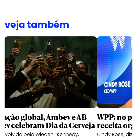
veja também
 ação global, Ambev e AB
WPP: no pr
bev celebram Dia da Cerveja
receita org
envolvida pela Wieden+Kennedy,
Cindy Rose, diz 