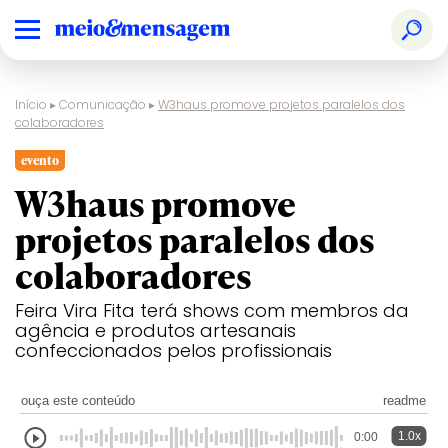
Início
▸
Comunicação
▸
W3haus promove projetos paralelos dos
colaboradores
evento
W3haus promove
projetos paralelos dos
colaboradores
Feira Vira Fita terá shows com membros da
agência e produtos artesanais
confeccionados pelos profissionais
ouça este conteúdo
readme
1.0x
0:00