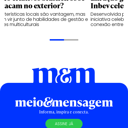
stacam no exterior?
Inbev celeb
acterísticas locais são vantagem, mas
Desenvolvida p
m vir junto de habilidades de gestão e
iniciativa celeb
pes multiculturais
conexão entre a
Informa, inspira e conecta.
ASSINE JÁ