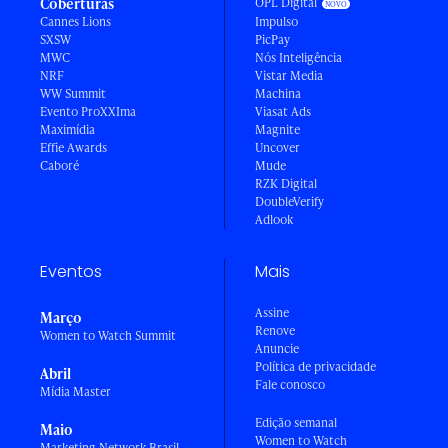
Coberturas
OPL Digital
Cannes Lions
Impulso
SXSW
PicPay
MWC
Nós Inteligência
NRF
Vistar Media
WW Summit
Machina
Evento ProXXIma
Viasat Ads
Maximídia
Magnite
Effie Awards
Uncover
Caboré
Mude
RZK Digital
DoubleVerify
Adlook
Eventos
Mais
Assine
Março
Renove
Women to Watch Summit
Anuncie
Política de privacidade
Abril
Fale conosco
Mídia Master
Edição semanal
Maio
Women to Watch
Marketing Network Brasil