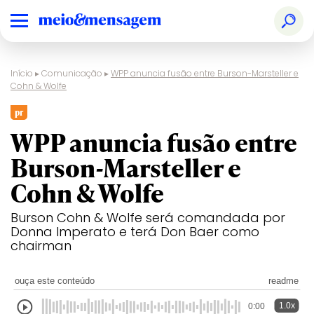
Início
▸
Comunicação
▸
WPP anuncia fusão entre Burson-Marsteller e
Cohn & Wolfe
pr
WPP anuncia fusão entre
Burson-Marsteller e
Cohn & Wolfe
Burson Cohn & Wolfe será comandada por
Donna Imperato e terá Don Baer como
chairman
ouça este conteúdo
readme
1.0x
0:00