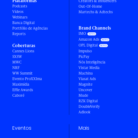
Plataformas
Creators & Influencers
Podcasts
Out-Of-Home
Vídeos
Martechs & Adtechs
Webinars
Banca Digital
Brand Channels
Portfólio de Agências
IMO
Reports
Amazon Ads
Coberturas
OPL Digital
Cannes Lions
Impulso
SXSW
PicPay
MWC
Nós Inteligência
NRF
Vistar Media
WW Summit
Machina
Evento ProXXIma
Viasat Ads
Maximídia
Magnite
Effie Awards
Uncover
Caboré
Mude
RZK Digital
DoubleVerify
Adlook
Eventos
Mais