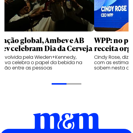
 ação global, Ambev e AB
WPP: no pr
bev celebram Dia da Cerveja
receita org
envolvida pela Wieden+Kennedy,
Cindy Rose, diz 
iativa celebra o papel da bebida na
com as estimati
exão entre as pessoas
sobem nesta qui