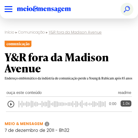
Início
▸
Comunicação
▸
Y&R fora da Madison Avenue
comunicação
Y&R fora da Madison
Avenue
Endereço emblemático da indústria de comunicação perde a Young & Rubicam após 85 anos
ouça este conteúdo
readme
1.0x
0:00
MEIO & MENSAGEM
i
7 de dezembro de 2011 - 8h32