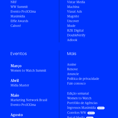
NRF
Vistar Media
WW Summit
Machina
Evento ProXXIma
Viasat Ads
Maximídia
Magnite
Effie Awards
Uncover
Caboré
Mude
RZK Digital
DoubleVerify
Adlook
Eventos
Mais
Assine
Março
Renove
Women to Watch Summit
Anuncie
Política de privacidade
Abril
Fale conosco
Mídia Master
Edição semanal
Maio
Women to Watch
Marketing Network Brasil
Portfólio de Agências
Evento ProXXIma
Ingressos Maximídia
Convites WW
Agosto
Retail Media