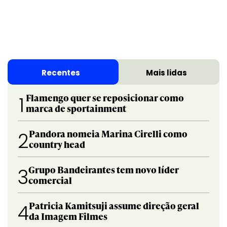
Recentes
Mais lidas
Flamengo quer se reposicionar como
1
marca de sportainment
Pandora nomeia Marina Cirelli como
2
country head
Grupo Bandeirantes tem novo líder
3
comercial
Patricia Kamitsuji assume direção geral
4
da Imagem Filmes