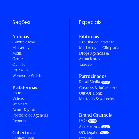
Seções
Especiais
Notícias
Editoriais
Comunicação
100 Dias de Inovação
Marketing
Marketing na Olimpíada
Mídia
Drops Agências &
Gente
Anunciantes
Opinião
Talento
ProXXIma
Women To Watch
Patrocinados
Retail Media
Plataformas
Creators & Influencers
Podcasts
Out-Of-Home
Vídeos
Martechs & Adtechs
Webinars
Banca Digital
Brand Channels
Portfólio de Agências
IMO
Reports
Amazon Ads
Coberturas
OPL Digital
Cannes Lions
Impulso