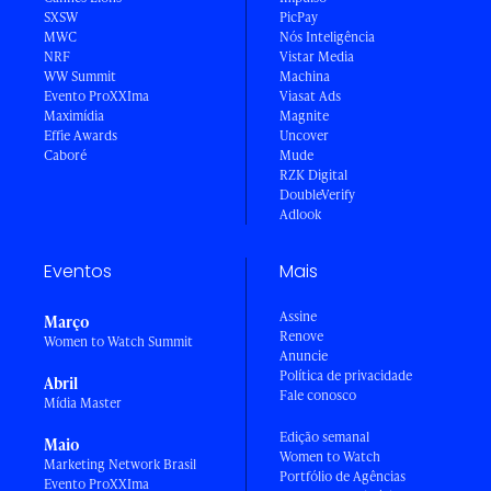
SXSW
PicPay
MWC
Nós Inteligência
NRF
Vistar Media
WW Summit
Machina
Evento ProXXIma
Viasat Ads
Maximídia
Magnite
Effie Awards
Uncover
Caboré
Mude
RZK Digital
DoubleVerify
Adlook
Eventos
Mais
Assine
Março
Renove
Women to Watch Summit
Anuncie
Política de privacidade
Abril
Fale conosco
Mídia Master
Edição semanal
Maio
Women to Watch
Marketing Network Brasil
Portfólio de Agências
Evento ProXXIma