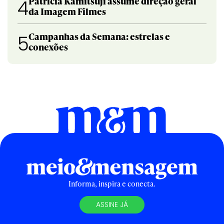
Patricia Kamitsuji assume direção geral
4
da Imagem Filmes
Campanhas da Semana: estrelas e
5
conexões
Informa, inspira e conecta.
ASSINE JÁ