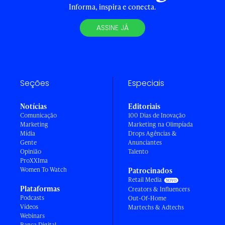
Informa, inspira e conecta.
ASSINE JÁ
Seções
Especiais
Notícias
Editoriais
Comunicação
100 Dias de Inovação
Marketing
Marketing na Olimpíada
Mídia
Drops Agências &
Gente
Anunciantes
Opinião
Talento
ProXXIma
Women To Watch
Patrocinados
Retail Media
Plataformas
Creators & Influencers
Podcasts
Out-Of-Home
Vídeos
Martechs & Adtechs
Webinars
Banca Digital