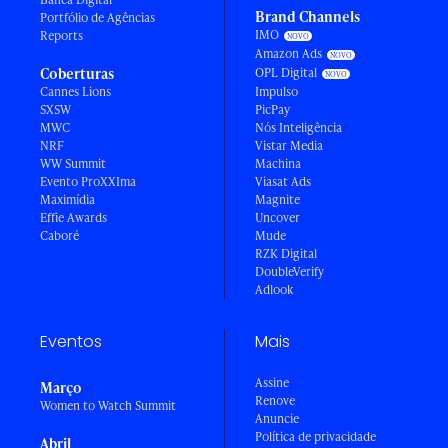
Brand Channels
Portfólio de Agências
IMO
Reports
Amazon Ads
Coberturas
OPL Digital
Cannes Lions
Impulso
SXSW
PicPay
MWC
Nós Inteligência
NRF
Vistar Media
WW Summit
Machina
Evento ProXXIma
Viasat Ads
Maximídia
Magnite
Effie Awards
Uncover
Caboré
Mude
RZK Digital
DoubleVerify
Adlook
Eventos
Mais
Assine
Março
Renove
Women to Watch Summit
Anuncie
Política de privacidade
Abril