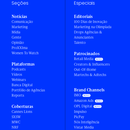
Seções
Especiais
Notícias
Editoriais
Comunicação
100 Dias de Inovação
Marketing
Marketing na Olimpíada
Mídia
Drops Agências &
Gente
Anunciantes
Opinião
Talento
ProXXIma
Women To Watch
Patrocinados
Retail Media
Plataformas
Creators & Influencers
Podcasts
Out-Of-Home
Vídeos
Martechs & Adtechs
Webinars
Banca Digital
Brand Channels
Portfólio de Agências
IMO
Reports
Amazon Ads
Coberturas
OPL Digital
Cannes Lions
Impulso
SXSW
PicPay
MWC
Nós Inteligência
NRF
Vistar Media