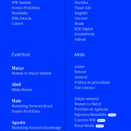
WW Summit
Machina
Evento ProXXIma
Viasat Ads
Maximídia
Magnite
Effie Awards
Uncover
Caboré
Mude
RZK Digital
DoubleVerify
Adlook
Eventos
Mais
Assine
Março
Renove
Women to Watch Summit
Anuncie
Política de privacidade
Abril
Fale conosco
Mídia Master
Edição semanal
Maio
Women to Watch
Marketing Network Brasil
Portfólio de Agências
Evento ProXXIma
Ingressos Maximídia
Convites WW
Agosto
Retail Media
Marketing Network Knowledge