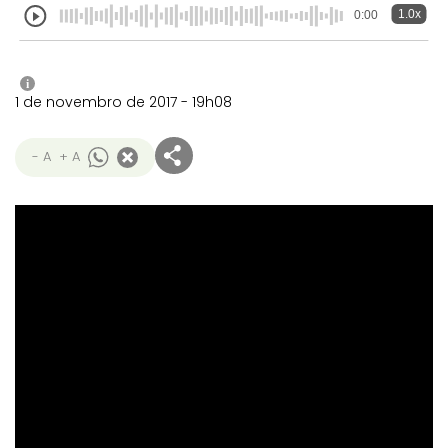
1.0x
0:00
i
1 de novembro de 2017 - 19h08
- A
+ A