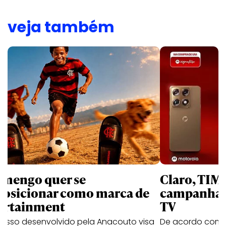
veja também
amengo quer se
Claro, TIM
posicionar como marca de
campanhas 
ortainment
TV
cesso desenvolvido pela Anacouto visa
De acordo com 