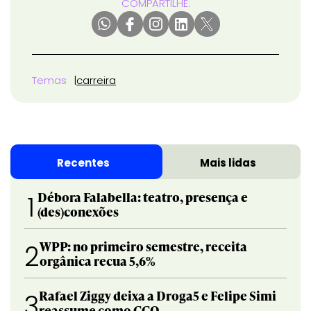
COMPARTILHE:
Temas
carreira
Recentes
Mais lidas
Débora Falabella: teatro, presença e
1
(des)conexões
WPP: no primeiro semestre, receita
2
orgânica recua 5,6%
Rafael Ziggy deixa a Droga5 e Felipe Simi
3
reassume como CCO