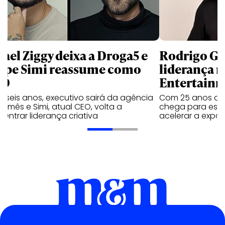
fael Ziggy deixa a Droga5 e
Rodrigo G
lipe Simi reassume como
liderança 
CO
Entertain
 seis anos, executivo sairá da agência
Com 25 anos de 
e mês e Simi, atual CEO, volta a
chega para estru
entrar liderança criativa
acelerar a expa