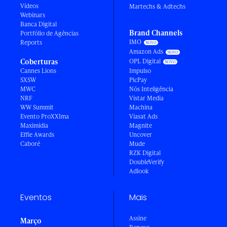
Vídeos
Martechs & Adtechs
Webinars
Banca Digital
Brand Channels
Portfólio de Agências
IMO
Reports
Amazon Ads
Coberturas
OPL Digital
Cannes Lions
Impulso
SXSW
PicPay
MWC
Nós Inteligência
NRF
Vistar Media
WW Summit
Machina
Evento ProXXIma
Viasat Ads
Maximídia
Magnite
Effie Awards
Uncover
Caboré
Mude
RZK Digital
DoubleVerify
Adlook
Eventos
Mais
Assine
Março