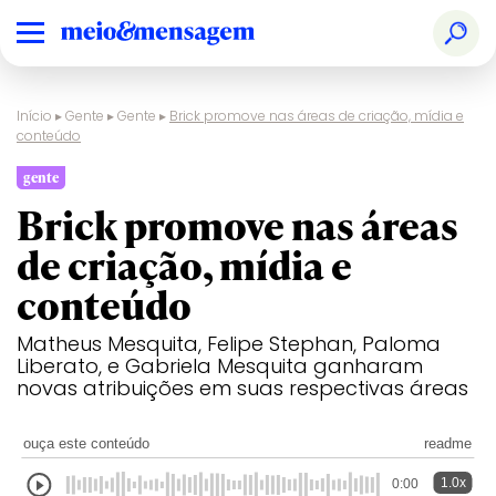
Início
▸
Gente
▸
Gente
▸
Brick promove nas áreas de criação, mídia e
conteúdo
gente
Brick promove nas áreas
de criação, mídia e
conteúdo
Matheus Mesquita, Felipe Stephan, Paloma
Liberato, e Gabriela Mesquita ganharam
novas atribuições em suas respectivas áreas
ouça este conteúdo
readme
1.0x
0:00