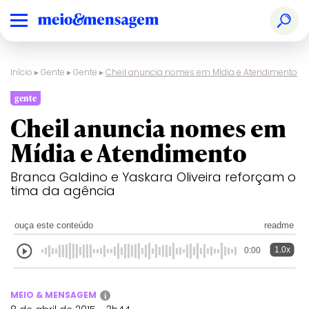
Início
▸
Gente
▸
Gente
▸
Cheil anuncia nomes em Mídia e Atendimento
gente
Cheil anuncia nomes em
Mídia e Atendimento
Branca Galdino e Yaskara Oliveira reforçam o
tima da agência
ouça este conteúdo
readme
1.0x
0:00
MEIO & MENSAGEM
i