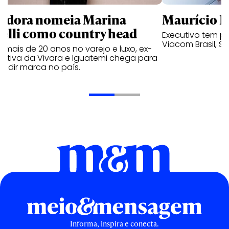
ndora nomeia Marina
Maurício K
relli como country head
Executivo tem pa
Viacom Brasil, So
mais de 20 anos no varejo e luxo, ex-
cutiva da Vivara e Iguatemi chega para
andir marca no país.
Informa, inspira e conecta.