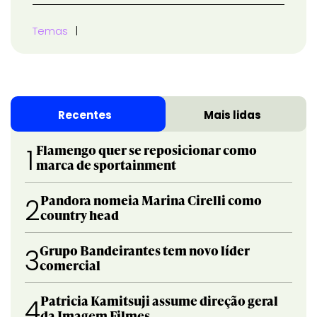
Temas
Recentes
Mais lidas
Flamengo quer se reposicionar como
1
marca de sportainment
Pandora nomeia Marina Cirelli como
2
country head
Grupo Bandeirantes tem novo líder
3
comercial
Patricia Kamitsuji assume direção geral
4
da Imagem Filmes