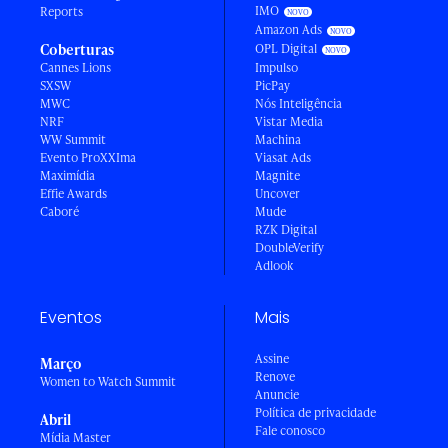
IMO
Reports
Amazon Ads
Coberturas
OPL Digital
Cannes Lions
Impulso
SXSW
PicPay
MWC
Nós Inteligência
NRF
Vistar Media
WW Summit
Machina
Evento ProXXIma
Viasat Ads
Maximídia
Magnite
Effie Awards
Uncover
Caboré
Mude
RZK Digital
DoubleVerify
Adlook
Eventos
Mais
Assine
Março
Renove
Women to Watch Summit
Anuncie
Política de privacidade
Abril
Fale conosco
Mídia Master