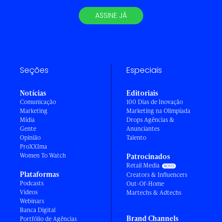
ASSINE JÁ
Seções
Especiais
Notícias
Editoriais
Comunicação
100 Dias de Inovação
Marketing
Marketing na Olimpíada
Mídia
Drops Agências &
Gente
Anunciantes
Opinião
Talento
ProXXIma
Women To Watch
Patrocinados
Retail Media
Plataformas
Creators & Influencers
Podcasts
Out-Of-Home
Vídeos
Martechs & Adtechs
Webinars
Banca Digital
Brand Channels
Portfólio de Agências