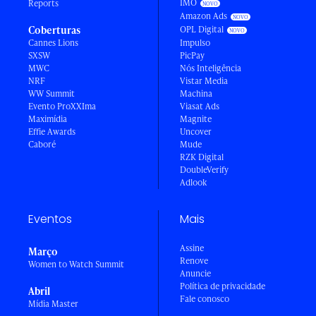
IMO
Reports
Amazon Ads
Coberturas
OPL Digital
Cannes Lions
Impulso
SXSW
PicPay
MWC
Nós Inteligência
NRF
Vistar Media
WW Summit
Machina
Evento ProXXIma
Viasat Ads
Maximídia
Magnite
Effie Awards
Uncover
Caboré
Mude
RZK Digital
DoubleVerify
Adlook
Eventos
Mais
Assine
Março
Renove
Women to Watch Summit
Anuncie
Política de privacidade
Abril
Fale conosco
Mídia Master