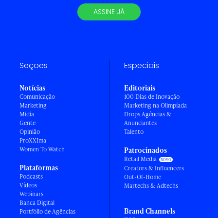
ASSINE JÁ
Seções
Especiais
Notícias
Editoriais
Comunicação
100 Dias de Inovação
Marketing
Marketing na Olimpíada
Mídia
Drops Agências &
Gente
Anunciantes
Opinião
Talento
ProXXIma
Women To Watch
Patrocinados
Retail Media
Plataformas
Creators & Influencers
Podcasts
Out-Of-Home
Vídeos
Martechs & Adtechs
Webinars
Banca Digital
Brand Channels
Portfólio de Agências