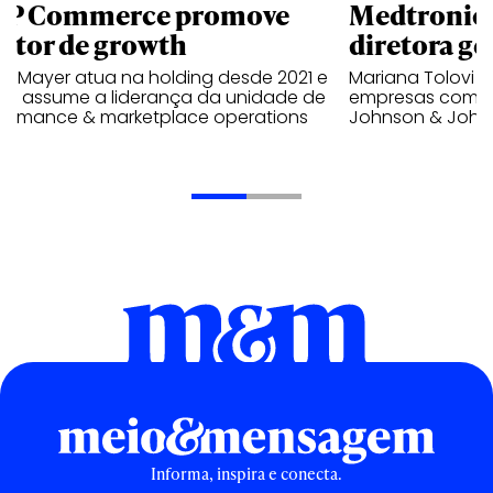
P Commerce promove
Medtronic 
retor de growth
diretora ge
no Mayer atua na holding desde 2021 e
Mariana Tolovi 
ra assume a liderança da unidade de
empresas como A
formance & marketplace operations
Johnson & John
Informa, inspira e conecta.