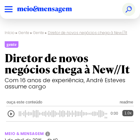
Início
▸
Gente
▸
Gente
▸
Diretor de novos negócios chega à New//It
gente
Diretor de novos
negócios chega à New//It
Com 16 anos de experiência, André Esteves
assume cargo
ouça este conteúdo
readme
1.0x
0:00
MEIO & MENSAGEM
i