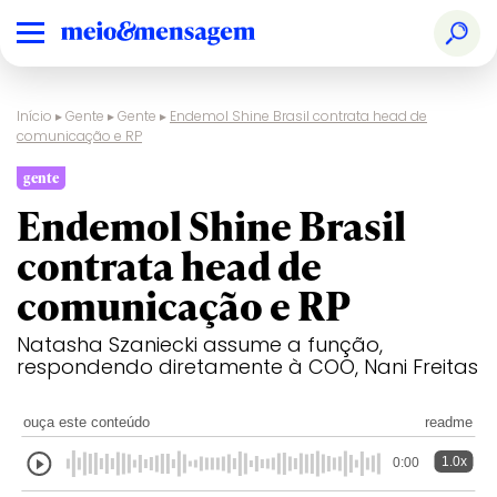
Início
▸
Gente
▸
Gente
▸
Endemol Shine Brasil contrata head de
comunicação e RP
gente
Endemol Shine Brasil
contrata head de
comunicação e RP
Natasha Szaniecki assume a função,
respondendo diretamente à COO, Nani Freitas
ouça este conteúdo
readme
1.0x
0:00