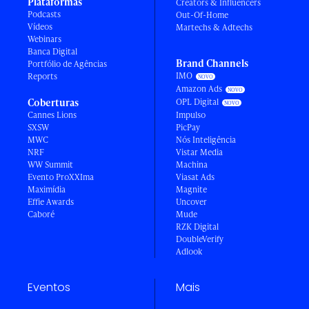
Plataformas
Creators & Influencers
Podcasts
Out-Of-Home
Vídeos
Martechs & Adtechs
Webinars
Banca Digital
Brand Channels
Portfólio de Agências
IMO
Reports
Amazon Ads
Coberturas
OPL Digital
Cannes Lions
Impulso
SXSW
PicPay
MWC
Nós Inteligência
NRF
Vistar Media
WW Summit
Machina
Evento ProXXIma
Viasat Ads
Maximídia
Magnite
Effie Awards
Uncover
Caboré
Mude
RZK Digital
DoubleVerify
Adlook
Eventos
Mais