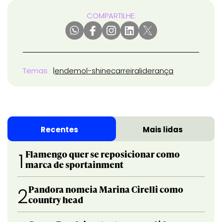
COMPARTILHE:
Temas
endemol-shine
carreira
liderança
Recentes
Mais lidas
Flamengo quer se reposicionar como
1
marca de sportainment
Pandora nomeia Marina Cirelli como
2
country head