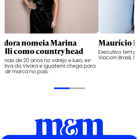
ndora nomeia Marina
Maurício K
relli como country head
Executivo tem pa
Viacom Brasil, So
mais de 20 anos no varejo e luxo, ex-
cutiva da Vivara e Iguatemi chega para
andir marca no país.