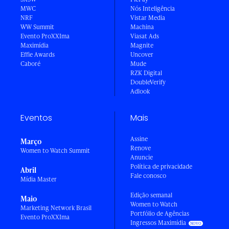
MWC
Nós Inteligência
NRF
Vistar Media
WW Summit
Machina
Evento ProXXIma
Viasat Ads
Maximídia
Magnite
Effie Awards
Uncover
Caboré
Mude
RZK Digital
DoubleVerify
Adlook
Eventos
Mais
Assine
Março
Renove
Women to Watch Summit
Anuncie
Política de privacidade
Abril
Fale conosco
Mídia Master
Edição semanal
Maio
Women to Watch
Marketing Network Brasil
Portfólio de Agências
Evento ProXXIma
Ingressos Maximídia