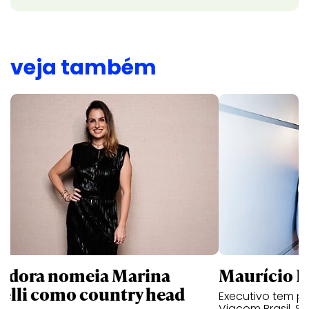
veja também
ndora nomeia Marina
Maurício K
relli como country head
Executivo tem pa
Viacom Brasil, So