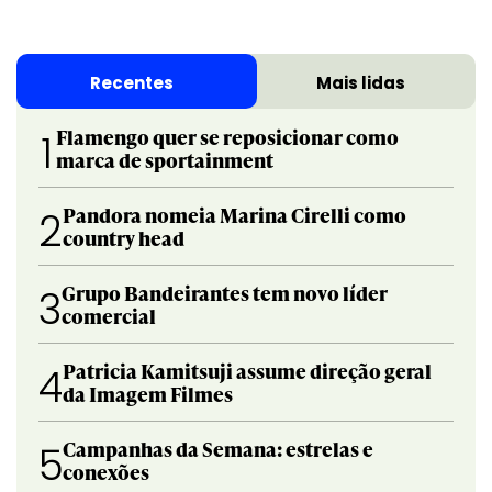
Recentes
Mais lidas
Flamengo quer se reposicionar como
1
marca de sportainment
Pandora nomeia Marina Cirelli como
2
country head
Grupo Bandeirantes tem novo líder
3
comercial
Patricia Kamitsuji assume direção geral
4
da Imagem Filmes
Campanhas da Semana: estrelas e
5
conexões