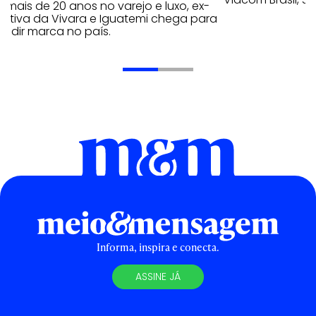
mais de 20 anos no varejo e luxo, ex-
cutiva da Vivara e Iguatemi chega para
andir marca no país.
Informa, inspira e conecta.
ASSINE JÁ