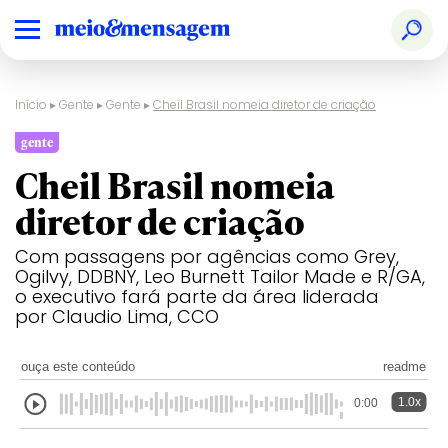
Início
▸
Gente
▸
Gente
▸
Cheil Brasil nomeia diretor de criação
gente
Cheil Brasil nomeia
diretor de criação
Com passagens por agências como Grey,
Ogilvy, DDBNY, Leo Burnett Tailor Made e R/GA,
o executivo fará parte da área liderada
por Claudio Lima, CCO
ouça este conteúdo
readme
1.0x
0:00