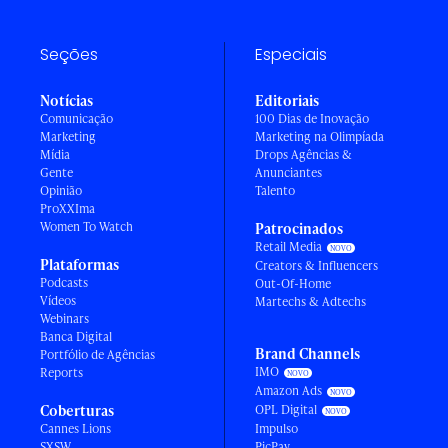
Seções
Especiais
Notícias
Editoriais
Comunicação
100 Dias de Inovação
Marketing
Marketing na Olimpíada
Mídia
Drops Agências &
Gente
Anunciantes
Opinião
Talento
ProXXIma
Women To Watch
Patrocinados
Retail Media
Plataformas
Creators & Influencers
Podcasts
Out-Of-Home
Vídeos
Martechs & Adtechs
Webinars
Banca Digital
Brand Channels
Portfólio de Agências
IMO
Reports
Amazon Ads
Coberturas
OPL Digital
Cannes Lions
Impulso
SXSW
PicPay