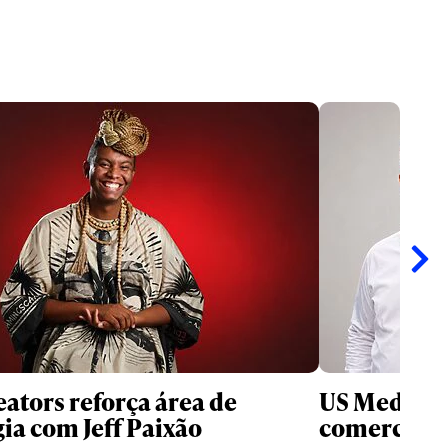
ators reforça área de
US Media re
gia com Jeff Paixão
comercial n