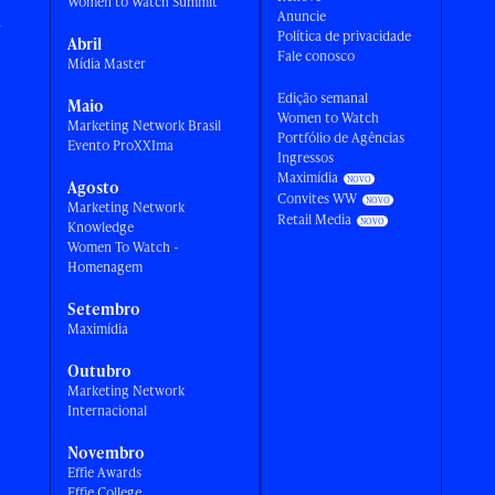
Women to Watch Summit
Anuncie
a
Política de privacidade
Abril
Fale conosco
Mídia Master
Edição semanal
Maio
Women to Watch
Marketing Network Brasil
Portfólio de Agências
Evento ProXXIma
Ingressos
Maximídia
Agosto
Convites WW
Marketing Network
Retail Media
Knowledge
Women To Watch -
Homenagem
Setembro
Maximídia
Outubro
Marketing Network
Internacional
Novembro
Effie Awards
Effie College