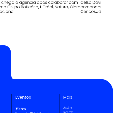
o chega a agência após colaborar com
Celso David e D
o Grupo Boticário, L’Oréal, Natura, Claro
comandar as op
acional
Cencosud no mer
Eventos
Mais
Assine
Março
Renove