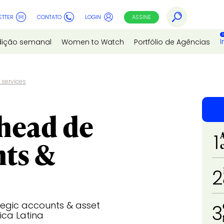
ETTER
CONTATO
LOGIN
ASSINE
I
dição semanal
Women to Watch
Portfólio de Agências
 services
 head de
1
nts &
2
gic accounts & asset
3
ica Latina