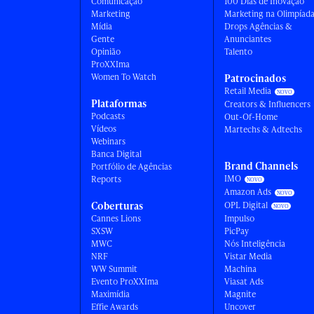
Comunicação
100 Dias de Inovação
Marketing
Marketing na Olimpíad
Mídia
Drops Agências &
Gente
Anunciantes
Opinião
Talento
ProXXIma
Women To Watch
Patrocinados
Retail Media
Plataformas
Creators & Influencers
Podcasts
Out-Of-Home
Vídeos
Martechs & Adtechs
Webinars
Banca Digital
Brand Channels
Portfólio de Agências
IMO
Reports
Amazon Ads
Coberturas
OPL Digital
Cannes Lions
Impulso
SXSW
PicPay
MWC
Nós Inteligência
NRF
Vistar Media
WW Summit
Machina
Evento ProXXIma
Viasat Ads
Maximídia
Magnite
Effie Awards
Uncover