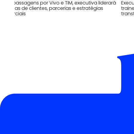
Com passagens por Vivo e TIM, executiva liderará
Exec
as áreas de clientes, parcerias e estratégias
train
comerciais
trans