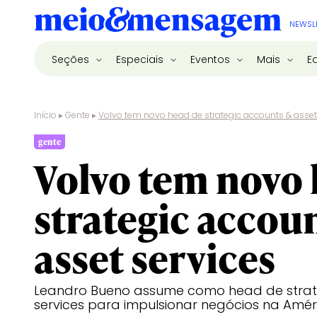
NEWSL
Seções
Especiais
Eventos
Mais
E
Início
▸
Gente
▸
Volvo tem novo head de strategic accounts & asset
gente
Volvo tem novo
strategic accou
asset services
Leandro Bueno assume como head de strate
services para impulsionar negócios na Amér