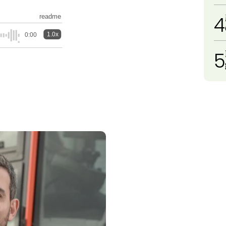
4
readme
1.0x
0:00
5