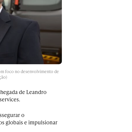
com foco no desenvolvimento de
ção)
 chegada de Leandro
ervices.
ssegurar o
os globais e impulsionar