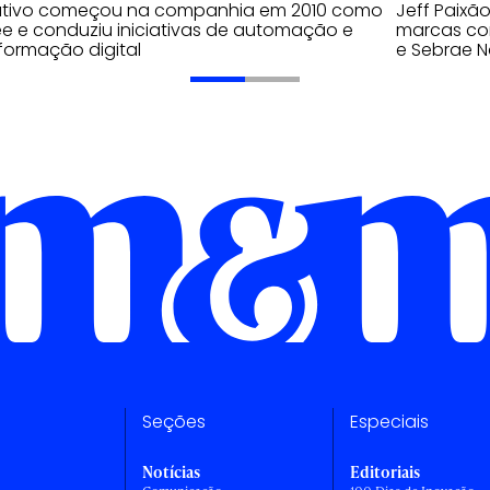
utivo começou na companhia em 2010 como
Jeff Paixã
ee e conduziu iniciativas de automação e
marcas com
formação digital
e Sebrae N
Seções
Especiais
Notícias
Editoriais