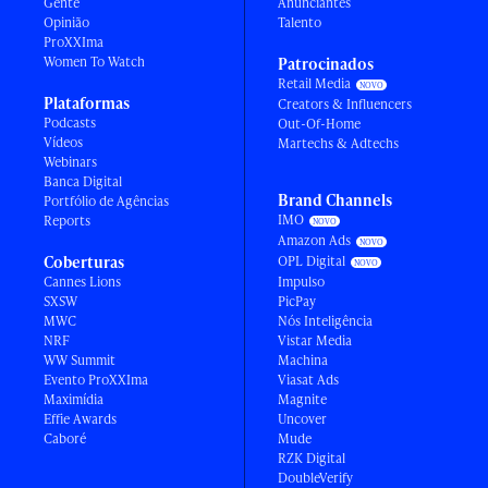
Gente
Anunciantes
Opinião
Talento
ProXXIma
Women To Watch
Patrocinados
Retail Media
Plataformas
Creators & Influencers
Podcasts
Out-Of-Home
Vídeos
Martechs & Adtechs
Webinars
Banca Digital
Brand Channels
Portfólio de Agências
IMO
Reports
Amazon Ads
Coberturas
OPL Digital
Cannes Lions
Impulso
SXSW
PicPay
MWC
Nós Inteligência
NRF
Vistar Media
WW Summit
Machina
Evento ProXXIma
Viasat Ads
Maximídia
Magnite
Effie Awards
Uncover
Caboré
Mude
RZK Digital
DoubleVerify