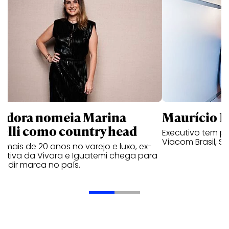
ndora nomeia Marina
Maurício K
relli como country head
Executivo tem pa
Viacom Brasil, So
mais de 20 anos no varejo e luxo, ex-
cutiva da Vivara e Iguatemi chega para
andir marca no país.