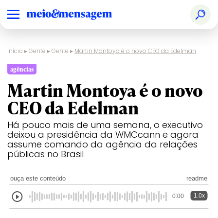
Início
▸
Gente
▸
Gente
▸
Martin Montoya é o novo CEO da Edelman
agências
Martin Montoya é o novo
CEO da Edelman
Há pouco mais de uma semana, o executivo
deixou a presidência da WMCcann e agora
assume comando da agência da relações
públicas no Brasil
ouça este conteúdo
readme
1.0x
0:00