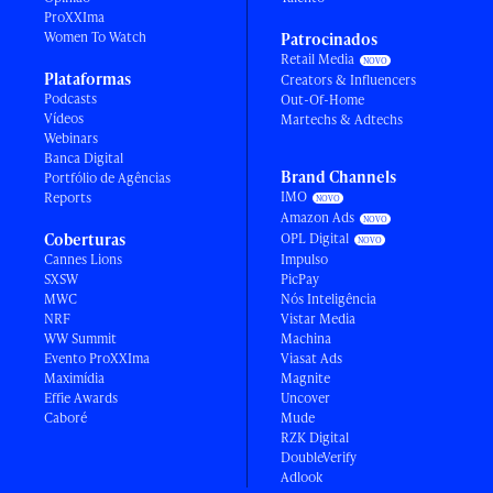
ProXXIma
Women To Watch
Patrocinados
Retail Media
Plataformas
Creators & Influencers
Podcasts
Out-Of-Home
Vídeos
Martechs & Adtechs
Webinars
Banca Digital
Brand Channels
Portfólio de Agências
IMO
Reports
Amazon Ads
Coberturas
OPL Digital
Cannes Lions
Impulso
SXSW
PicPay
MWC
Nós Inteligência
NRF
Vistar Media
WW Summit
Machina
Evento ProXXIma
Viasat Ads
Maximídia
Magnite
Effie Awards
Uncover
Caboré
Mude
RZK Digital
DoubleVerify
Adlook