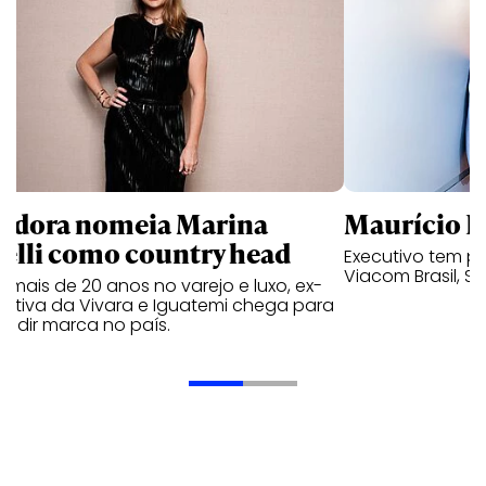
ndora nomeia Marina
Maurício K
relli como country head
Executivo tem pa
Viacom Brasil, So
mais de 20 anos no varejo e luxo, ex-
cutiva da Vivara e Iguatemi chega para
andir marca no país.