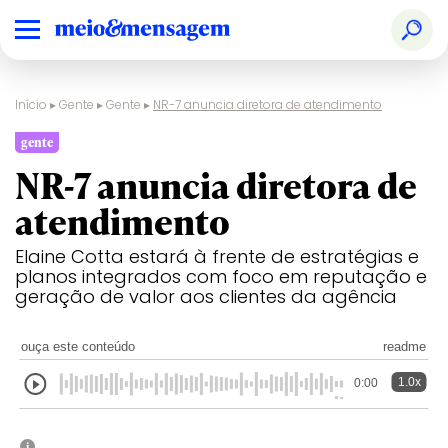
Início
▸
Gente
▸
Gente
▸
NR-7 anuncia diretora de atendimento
gente
NR-7 anuncia diretora de
atendimento
Elaine Cotta estará à frente de estratégias e
planos integrados com foco em reputação e
geração de valor aos clientes da agência
ouça este conteúdo
readme
1.0x
0:00
i