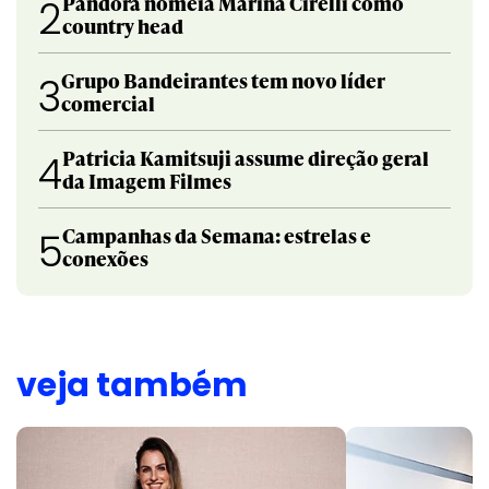
Pandora nomeia Marina Cirelli como
2
country head
Grupo Bandeirantes tem novo líder
3
comercial
Patricia Kamitsuji assume direção geral
4
da Imagem Filmes
Campanhas da Semana: estrelas e
5
conexões
veja também