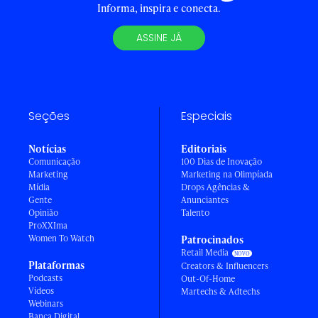
Informa, inspira e conecta.
ASSINE JÁ
Seções
Especiais
Notícias
Editoriais
Comunicação
100 Dias de Inovação
Marketing
Marketing na Olimpíada
Mídia
Drops Agências &
Gente
Anunciantes
Opinião
Talento
ProXXIma
Women To Watch
Patrocinados
Retail Media
Plataformas
Creators & Influencers
Podcasts
Out-Of-Home
Vídeos
Martechs & Adtechs
Webinars
Banca Digital