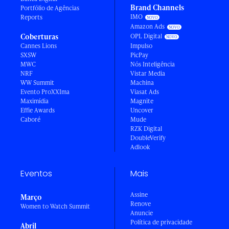
Brand Channels
Portfólio de Agências
IMO
Reports
Amazon Ads
Coberturas
OPL Digital
Cannes Lions
Impulso
SXSW
PicPay
MWC
Nós Inteligência
NRF
Vistar Media
WW Summit
Machina
Evento ProXXIma
Viasat Ads
Maximídia
Magnite
Effie Awards
Uncover
Caboré
Mude
RZK Digital
DoubleVerify
Adlook
Eventos
Mais
Assine
Março
Renove
Women to Watch Summit
Anuncie
Política de privacidade
Abril