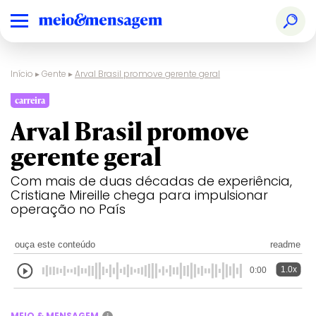
Início
▸
Gente
▸
Arval Brasil promove gerente geral
carreira
Arval Brasil promove
gerente geral
Com mais de duas décadas de experiência,
Cristiane Mireille chega para impulsionar
operação no País
ouça este conteúdo
readme
1.0x
0:00
MEIO & MENSAGEM