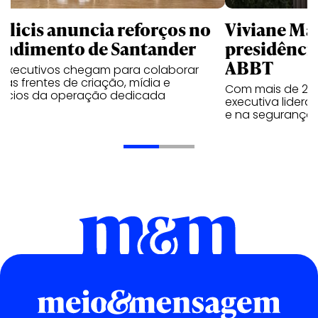
blicis anuncia reforços no
Viviane Ma
endimento de Santander
presidência
ABBT
s executivos chegam para colaborar
as frentes de criação, mídia e
Com mais de 20 
ócios da operação dedicada
executiva lidera
e na segurança 