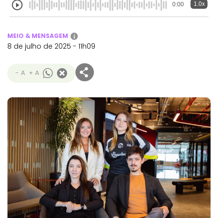
1.0x
0:00
MEIO & MENSAGEM
i
8 de julho de 2025 - 11h09
- A
+ A