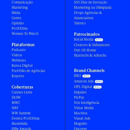
Comunicação
100 Dias de Inovação
Marketing
Marketing na Olimpíada
Mídia
Drops Agências &
Gente
Anunciantes
Opinião
Talento
ProXXIma
Women To Watch
Patrocinados
Retail Media
Plataformas
Creators & Influencers
Podcasts
Out-Of-Home
Vídeos
Martechs & Adtechs
Webinars
Banca Digital
Brand Channels
Portfólio de Agências
IMO
Reports
Amazon Ads
Coberturas
OPL Digital
Cannes Lions
Impulso
SXSW
PicPay
MWC
Nós Inteligência
NRF
Vistar Media
WW Summit
Machina
Evento ProXXIma
Viasat Ads
Maximídia
Magnite
Effie Awards
Uncover