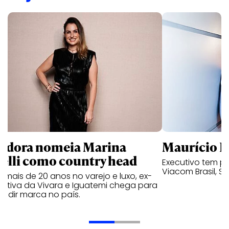
ndora nomeia Marina
Maurício K
relli como country head
Executivo tem pa
Viacom Brasil, So
mais de 20 anos no varejo e luxo, ex-
cutiva da Vivara e Iguatemi chega para
andir marca no país.