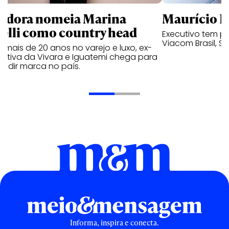
ndora nomeia Marina
Maurício K
relli como country head
Executivo tem pa
Viacom Brasil, So
mais de 20 anos no varejo e luxo, ex-
cutiva da Vivara e Iguatemi chega para
andir marca no país.
Informa, inspira e conecta.