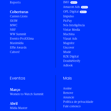
IMO
Reports
Amazon Ads
Coberturas
OPL Digital
Cannes Lions
Impulso
SXSW
PicPay
MWC
Nós Inteligência
NRF
Vistar Media
WW Summit
Machina
Evento ProXXIma
Viasat Ads
Maximídia
Magnite
Effie Awards
Uncover
Caboré
Mude
RZK Digital
DoubleVerify
Adlook
Eventos
Mais
Assine
Março
Renove
Women to Watch Summit
Anuncie
Política de privacidade
Abril
Fale conosco
Mídia Master