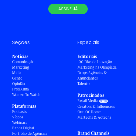
ASSINE JÁ
Seções
Especiais
Notícias
Editoriais
Comunicação
100 Dias de Inovação
Marketing
Marketing na Olimpíada
Mídia
Drops Agências &
Gente
Anunciantes
Opinião
Talento
ProXXIma
Women To Watch
Patrocinados
Retail Media
Plataformas
Creators & Influencers
Podcasts
Out-Of-Home
Vídeos
Martechs & Adtechs
Webinars
Banca Digital
Brand Channels
Portfólio de Agências