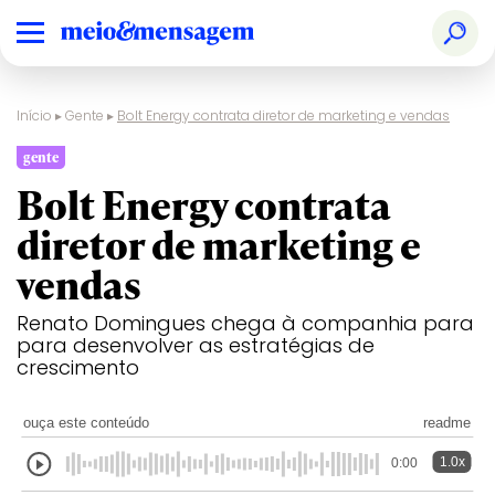
Início
▸
Gente
▸
Bolt Energy contrata diretor de marketing e vendas
gente
Bolt Energy contrata
diretor de marketing e
vendas
Renato Domingues chega à companhia para
para desenvolver as estratégias de
crescimento
ouça este conteúdo
readme
1.0x
0:00