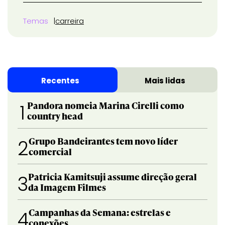
Temas
carreira
Recentes
Mais lidas
Pandora nomeia Marina Cirelli como
1
country head
Grupo Bandeirantes tem novo líder
2
comercial
Patricia Kamitsuji assume direção geral
3
da Imagem Filmes
Campanhas da Semana: estrelas e
4
conexões