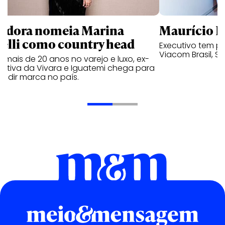
ndora nomeia Marina
Maurício K
relli como country head
Executivo tem pa
Viacom Brasil, So
mais de 20 anos no varejo e luxo, ex-
cutiva da Vivara e Iguatemi chega para
andir marca no país.