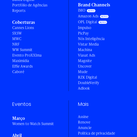
Brand Channels
Portfólio de Agências
IMO
Reports
Amazon Ads
Coberturas
OPL Digital
Cannes Lions
Impulso
SXSW
PicPay
MWC
Nós Inteligência
NRF
Vistar Media
WW Summit
Machina
Evento ProXXIma
Viasat Ads
Maximídia
Magnite
Effie Awards
Uncover
Caboré
Mude
RZK Digital
DoubleVerify
Adlook
Eventos
Mais
Assine
Março
Renove
Women to Watch Summit
Anuncie
Política de privacidade
Abril