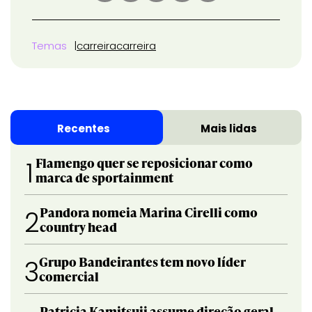
Temas
carreira
carreira
Recentes
Mais lidas
Flamengo quer se reposicionar como
1
marca de sportainment
Pandora nomeia Marina Cirelli como
2
country head
Grupo Bandeirantes tem novo líder
3
comercial
Patricia Kamitsuji assume direção geral