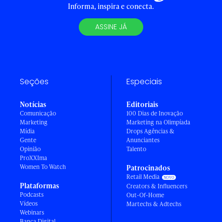
Informa, inspira e conecta.
ASSINE JÁ
Seções
Especiais
Notícias
Editoriais
Comunicação
100 Dias de Inovação
Marketing
Marketing na Olimpíada
Mídia
Drops Agências &
Gente
Anunciantes
Opinião
Talento
ProXXIma
Women To Watch
Patrocinados
Retail Media
Plataformas
Creators & Influencers
Podcasts
Out-Of-Home
Vídeos
Martechs & Adtechs
Webinars
Banca Digital