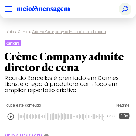
Início
▸
Gente
▸
Crème Company admite diretor de cena
carreira
Crème Company admite
diretor de cena
Ricardo Barcellos é premiado em Cannes
Lions, e chega à produtora com foco em
ampliar repertótio criativo
ouça este conteúdo
readme
1.0x
0:00
MEIO & MENSAGEM