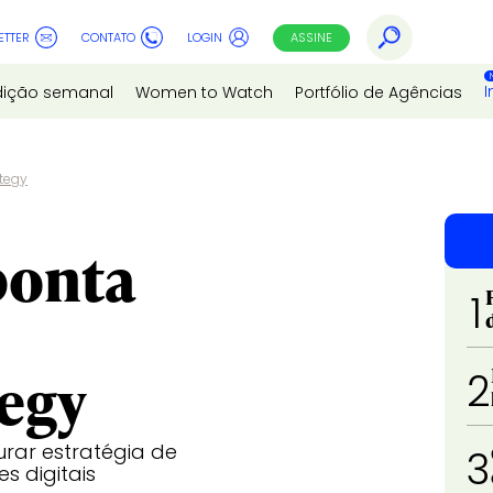
ETTER
CONTATO
LOGIN
ASSINE
I
dição semanal
Women to Watch
Portfólio de Agências
ategy
ponta
1
tegy
2
rar estratégia de
3
 digitais