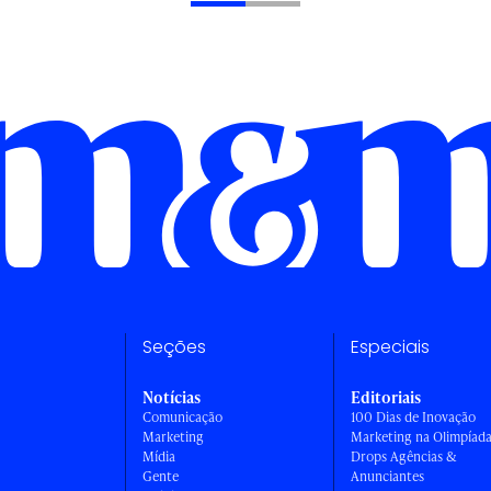
Seções
Especiais
Notícias
Editoriais
Comunicação
100 Dias de Inovação
Marketing
Marketing na Olimpíad
Mídia
Drops Agências &
Gente
Anunciantes