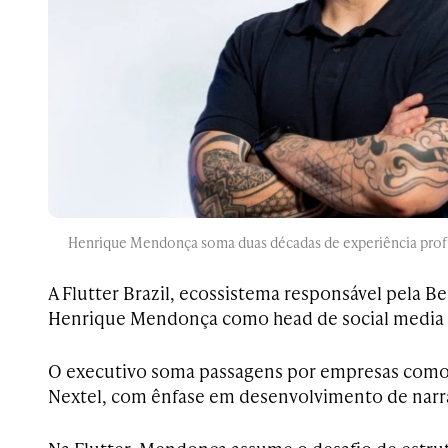
Henrique Mendonça soma duas décadas de experiência profis
A Flutter Brazil, ecossistema responsável pela Be
Henrique Mendonça como head de social media &
O executivo soma passagens por empresas como 
Nextel, com ênfase em desenvolvimento de narrat