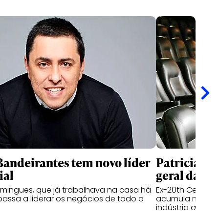
andeirantes tem novo líder
Patricia Ka
ial
geral da I
mingues, que já trabalhava na casa há
Ex-20th Century 
passa a liderar os negócios de todo o
acumula mais de
indústria audiov