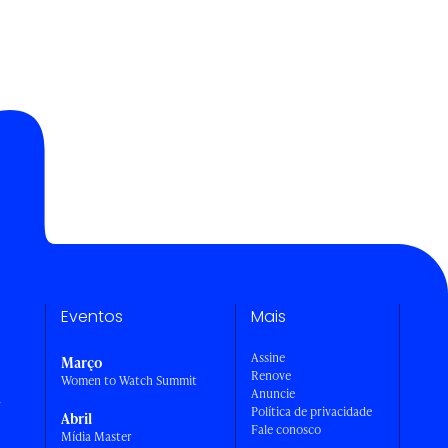
Eventos
Mais
Assine
Março
Renove
Women to Watch Summit
Anuncie
a
Política de privacidade
Abril
Fale conosco
Mídia Master