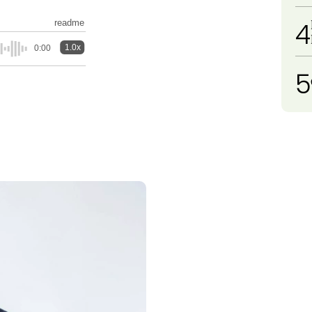
4
readme
1.0x
0:00
5