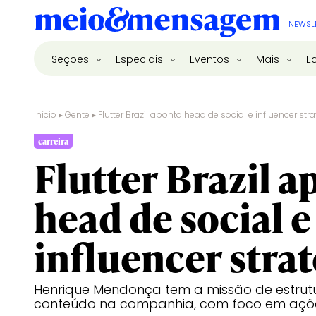
NEWSL
Seções
Especiais
Eventos
Mais
E
Início
▸
Gente
▸
Flutter Brazil aponta head de social e influencer str
carreira
Flutter Brazil a
head de social e
influencer stra
Henrique Mendonça tem a missão de estrutu
conteúdo na companhia, com foco em ações