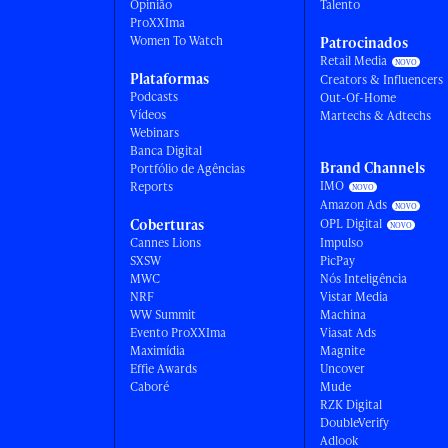
Opinião
Talento
ProXXIma
Women To Watch
Patrocinados
Retail Media
Plataformas
Creators & Influencers
Podcasts
Out-Of-Home
Vídeos
Martechs & Adtechs
Webinars
Banca Digital
Brand Channels
Portfólio de Agências
IMO
Reports
Amazon Ads
Coberturas
OPL Digital
Cannes Lions
Impulso
SXSW
PicPay
MWC
Nós Inteligência
NRF
Vistar Media
WW Summit
Machina
Evento ProXXIma
Viasat Ads
Maximídia
Magnite
Effie Awards
Uncover
Caboré
Mude
RZK Digital
DoubleVerify
Adlook