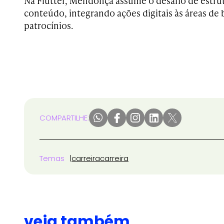
Na Flutter, Mendonça assume o desafio de estrut
conteúdo, integrando ações digitais às áreas de 
patrocínios.
COMPARTILHE:
Temas
carreira
carreira
veja também