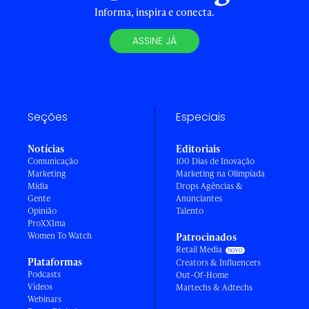
Informa, inspira e conecta.
ASSINE JÁ
Seções
Especiais
Notícias
Editoriais
Comunicação
100 Dias de Inovação
Marketing
Marketing na Olimpíada
Mídia
Drops Agências &
Gente
Anunciantes
Opinião
Talento
ProXXIma
Women To Watch
Patrocinados
Retail Media
Plataformas
Creators & Influencers
Podcasts
Out-Of-Home
Vídeos
Martechs & Adtechs
Webinars