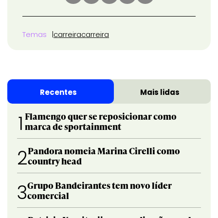
Temas
carreira
carreira
Recentes
Mais lidas
Flamengo quer se reposicionar como
1
marca de sportainment
Pandora nomeia Marina Cirelli como
2
country head
Grupo Bandeirantes tem novo líder
3
comercial