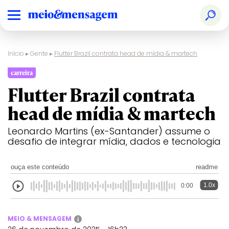
Início
▸
Gente
▸
Flutter Brazil contrata head de mídia & martech
carreira
Flutter Brazil contrata
head de mídia & martech
Leonardo Martins (ex-Santander) assume o
desafio de integrar mídia, dados e tecnologia
ouça este conteúdo
readme
1.0x
0:00
MEIO & MENSAGEM
i