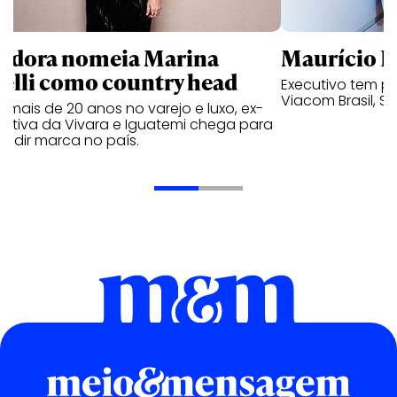
ndora nomeia Marina
Maurício K
relli como country head
Executivo tem pa
Viacom Brasil, So
mais de 20 anos no varejo e luxo, ex-
cutiva da Vivara e Iguatemi chega para
andir marca no país.