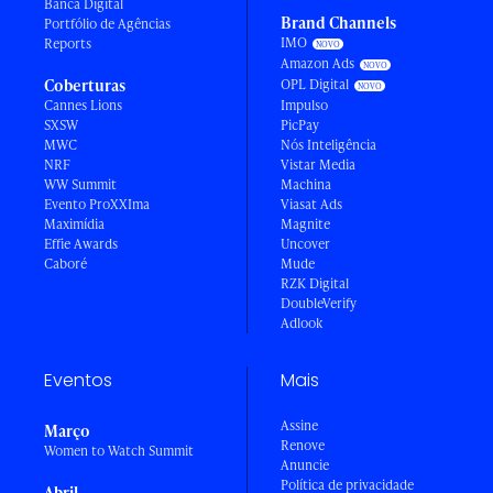
Banca Digital
Brand Channels
Portfólio de Agências
IMO
Reports
Amazon Ads
Coberturas
OPL Digital
Cannes Lions
Impulso
SXSW
PicPay
MWC
Nós Inteligência
NRF
Vistar Media
WW Summit
Machina
Evento ProXXIma
Viasat Ads
Maximídia
Magnite
Effie Awards
Uncover
Caboré
Mude
RZK Digital
DoubleVerify
Adlook
Eventos
Mais
Assine
Março
Renove
Women to Watch Summit
Anuncie
Política de privacidade
Abril