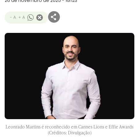
26 de novembro de 2025 - 16h23
- A
+ A
Leonrado Martins é reconhecido em Cannes Lions e Effie Awards
(Créditos: Divulgação)