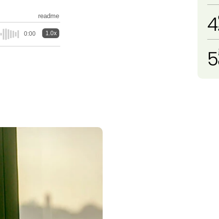
4
readme
1.0x
0:00
5