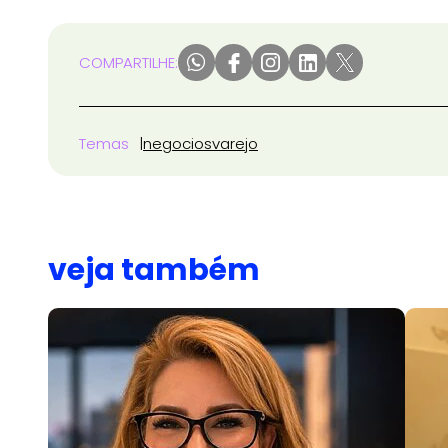
COMPARTILHE:
Temas
negocios
varejo
veja também