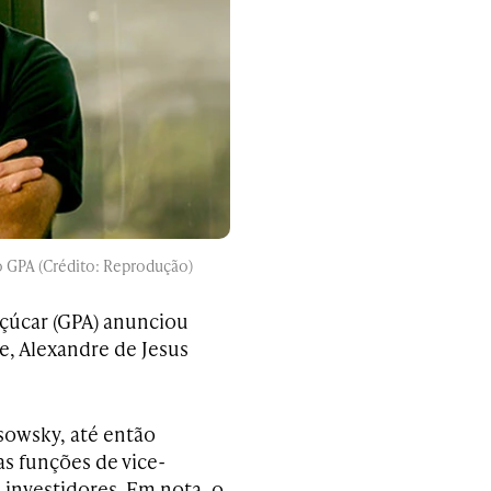
o GPA (Crédito: Reprodução)
çúcar (GPA) anunciou
te, Alexandre de Jesus
ssowsky, até então
s funções de vice-
 investidores. Em nota, o