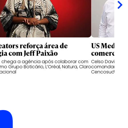
ators reforça área de
US Media re
gia com Jeff Paixão
comercial n
o chega a agência após colaborar com
Celso David e D
o Grupo Boticário, L’Oréal, Natura, Claro
comandar as op
acional
Cencosud no mer