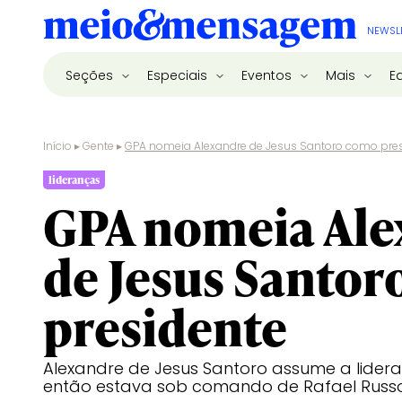
NEWSL
Seções
Especiais
Eventos
Mais
E
Início
▸
Gente
▸
GPA nomeia Alexandre de Jesus Santoro como pre
lideranças
GPA nomeia Ale
de Jesus Santo
presidente
Alexandre de Jesus Santoro assume a lider
então estava sob comando de Rafael Russ