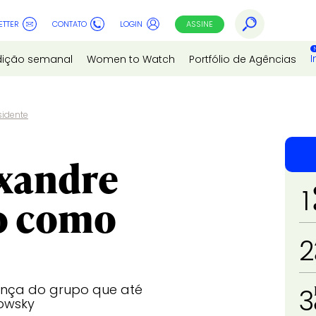
ETTER
CONTATO
LOGIN
ASSINE
I
dição semanal
Women to Watch
Portfólio de Agências
sidente
xandre
1
ro como
2
ança do grupo que até
3
owsky