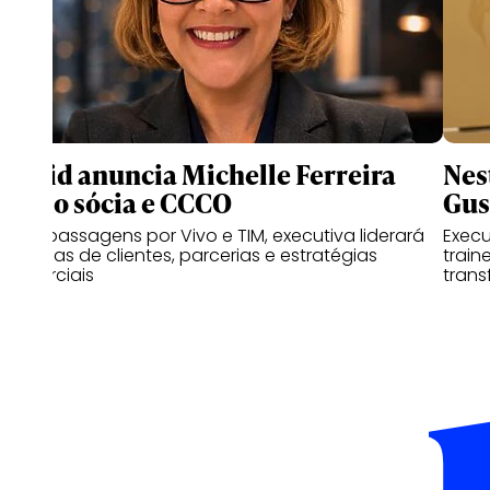
Druid anuncia Michelle Ferreira
Nes
como sócia e CCCO
Gus
Com passagens por Vivo e TIM, executiva liderará
Exec
as áreas de clientes, parcerias e estratégias
train
comerciais
trans