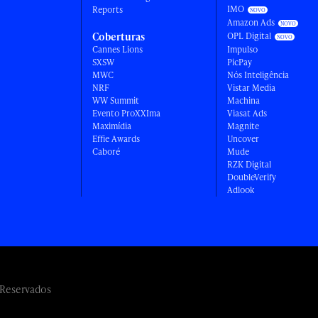
IMO
Reports
Amazon Ads
Coberturas
OPL Digital
Cannes Lions
Impulso
SXSW
PicPay
MWC
Nós Inteligência
NRF
Vistar Media
WW Summit
Machina
Evento ProXXIma
Viasat Ads
Maximídia
Magnite
Effie Awards
Uncover
Caboré
Mude
RZK Digital
DoubleVerify
Adlook
 Reservados