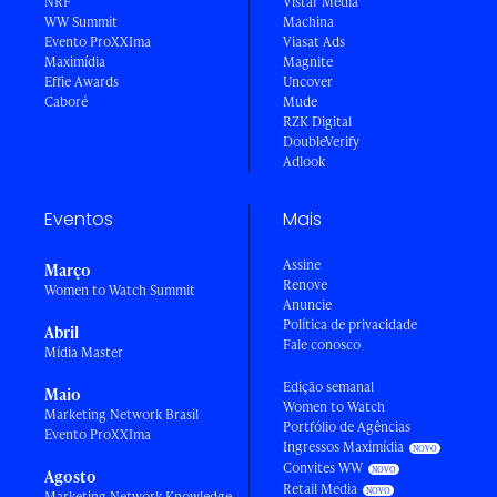
NRF
Vistar Media
WW Summit
Machina
Evento ProXXIma
Viasat Ads
Maximídia
Magnite
Effie Awards
Uncover
Caboré
Mude
RZK Digital
DoubleVerify
Adlook
Eventos
Mais
Assine
Março
Renove
Women to Watch Summit
Anuncie
Política de privacidade
Abril
Fale conosco
Mídia Master
Edição semanal
Maio
Women to Watch
Marketing Network Brasil
Portfólio de Agências
Evento ProXXIma
Ingressos Maximídia
Convites WW
Agosto
Retail Media
Marketing Network Knowledge