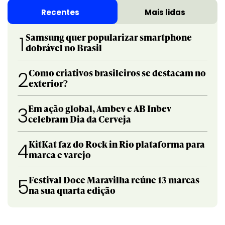
Recentes
Mais lidas
Samsung quer popularizar smartphone
1
dobrável no Brasil
Como criativos brasileiros se destacam no
2
exterior?
Em ação global, Ambev e AB Inbev
3
celebram Dia da Cerveja
KitKat faz do Rock in Rio plataforma para
4
marca e varejo
Festival Doce Maravilha reúne 13 marcas
5
na sua quarta edição