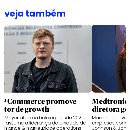
veja também
P Commerce promove
Medtronic 
retor de growth
diretora ge
no Mayer atua na holding desde 2021 e
Mariana Tolovi 
ra assume a liderança da unidade de
empresas como A
formance & marketplace operations
Johnson & John