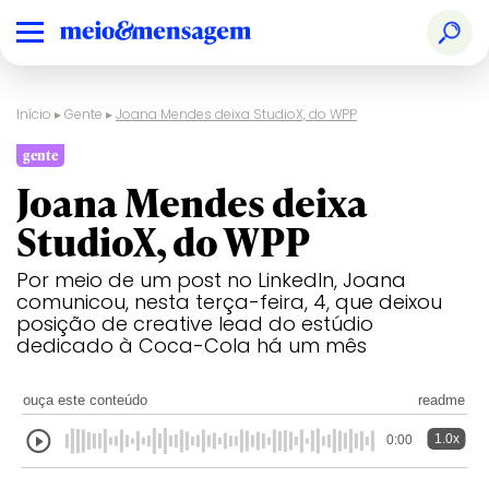
Início
▸
Gente
▸
Joana Mendes deixa StudioX, do WPP
gente
Joana Mendes deixa
StudioX, do WPP
Por meio de um post no LinkedIn, Joana
comunicou, nesta terça-feira, 4, que deixou
posição de creative lead do estúdio
dedicado à Coca-Cola há um mês
ouça este conteúdo
readme
1.0x
0:00