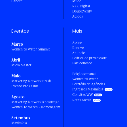
Caboré
Mude
RZK Digital
DoubleVerify
Adlook
Eventos
Mais
Assine
Março
Renove
Women to Watch Summit
Anuncie
Política de privacidade
Abril
Fale conosco
Mídia Master
Edição semanal
Maio
Women to Watch
Marketing Network Brasil
Portfólio de Agências
Evento ProXXIma
Ingressos Maximídia
Convites WW
Agosto
Retail Media
Marketing Network Knowledge
Women To Watch - Homenagem
Setembro
Maximídia