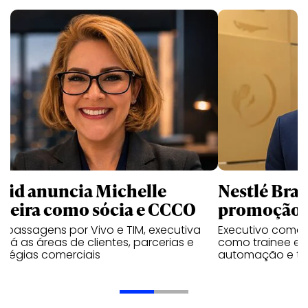
uid anuncia Michelle
Nestlé Bras
rreira como sócia e CCCO
promoção 
 passagens por Vivo e TIM, executiva
Executivo come
rará as áreas de clientes, parcerias e
como trainee e c
atégias comerciais
automação e tra