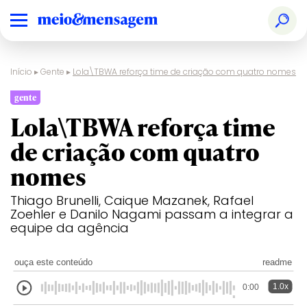
Início
▸
Gente
▸
Lola\TBWA reforça time de criação com quatro nomes
gente
Lola\TBWA reforça time
de criação com quatro
nomes
Thiago Brunelli, Caique Mazanek, Rafael
Zoehler e Danilo Nagami passam a integrar a
equipe da agência
ouça este conteúdo
readme
1.0x
0:00