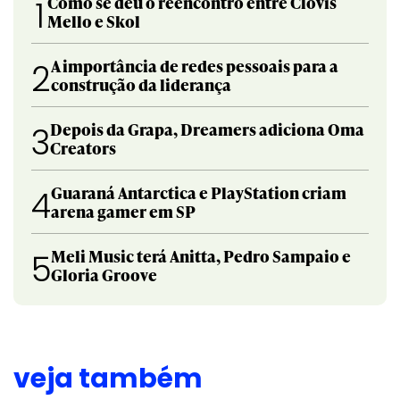
Como se deu o reencontro entre Clóvis
1
Mello e Skol
A importância de redes pessoais para a
2
construção da liderança
Depois da Grapa, Dreamers adiciona Oma
3
Creators
Guaraná Antarctica e PlayStation criam
4
arena gamer em SP
Meli Music terá Anitta, Pedro Sampaio e
5
Gloria Groove
veja também