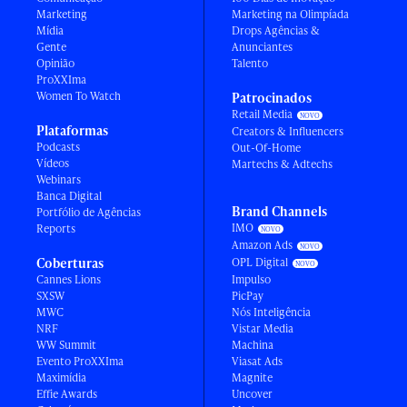
Marketing
Marketing na Olimpíada
Mídia
Drops Agências &
Gente
Anunciantes
Opinião
Talento
ProXXIma
Women To Watch
Patrocinados
Retail Media
Plataformas
Creators & Influencers
Podcasts
Out-Of-Home
Vídeos
Martechs & Adtechs
Webinars
Banca Digital
Brand Channels
Portfólio de Agências
IMO
Reports
Amazon Ads
Coberturas
OPL Digital
Cannes Lions
Impulso
SXSW
PicPay
MWC
Nós Inteligência
NRF
Vistar Media
WW Summit
Machina
Evento ProXXIma
Viasat Ads
Maximídia
Magnite
Effie Awards
Uncover