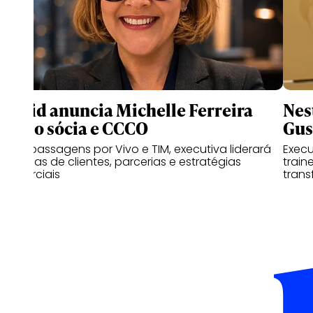
Druid anuncia Michelle Ferreira
Nes
como sócia e CCCO
Gus
Com passagens por Vivo e TIM, executiva liderará
Exec
as áreas de clientes, parcerias e estratégias
train
comerciais
trans