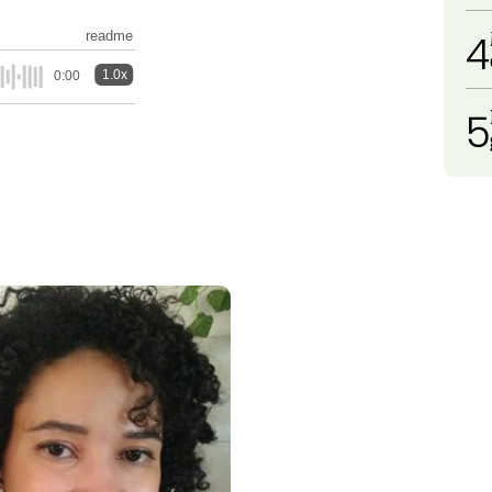
4
readme
1.0x
0:00
5