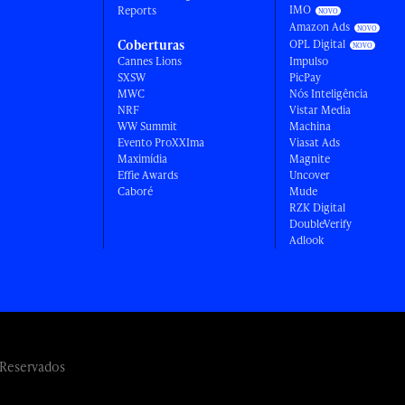
IMO
Reports
Amazon Ads
Coberturas
OPL Digital
Cannes Lions
Impulso
SXSW
PicPay
MWC
Nós Inteligência
NRF
Vistar Media
WW Summit
Machina
Evento ProXXIma
Viasat Ads
Maximídia
Magnite
Effie Awards
Uncover
Caboré
Mude
RZK Digital
DoubleVerify
Adlook
 Reservados