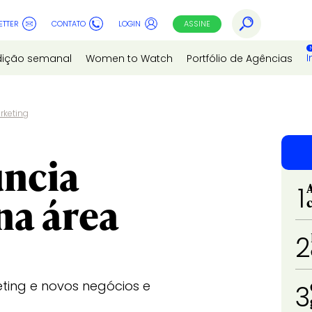
ETTER
CONTATO
LOGIN
ASSINE
I
dição semanal
Women to Watch
Portfólio de Agências
rketing
uncia
1
a área
2
ting e novos negócios e
3