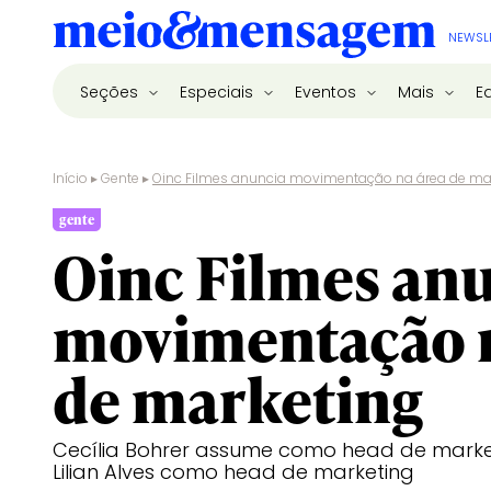
NEWSL
Seções
Especiais
Eventos
Mais
E
Início
▸
Gente
▸
Oinc Filmes anuncia movimentação na área de ma
gente
Oinc Filmes an
movimentação n
de marketing
Cecília Bohrer assume como head de marke
Lilian Alves como head de marketing