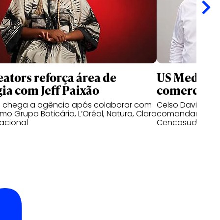
ators reforça área de
US Media re
gia com Jeff Paixão
comercial n
o chega a agência após colaborar com
Celso David e D
o Grupo Boticário, L’Oréal, Natura, Claro
comandar as op
acional
Cencosud no mer