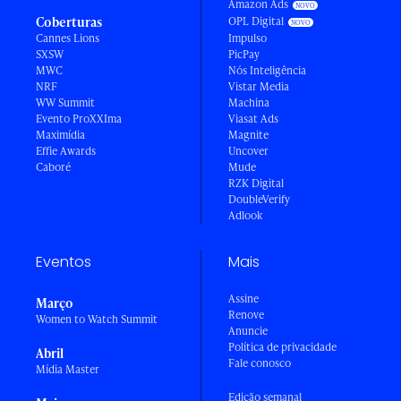
Amazon Ads
Coberturas
OPL Digital
Cannes Lions
Impulso
SXSW
PicPay
MWC
Nós Inteligência
NRF
Vistar Media
WW Summit
Machina
Evento ProXXIma
Viasat Ads
Maximídia
Magnite
Effie Awards
Uncover
Caboré
Mude
RZK Digital
DoubleVerify
Adlook
Eventos
Mais
Assine
Março
Renove
Women to Watch Summit
Anuncie
Política de privacidade
Abril
Fale conosco
Mídia Master
Edição semanal