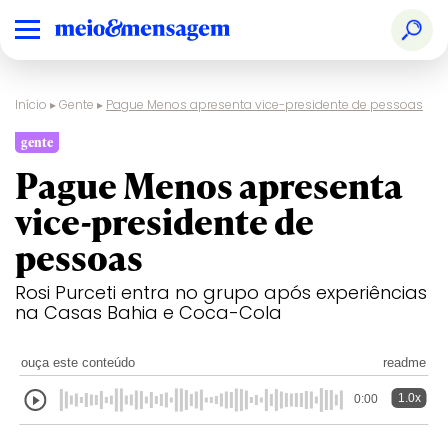
Início
▸
Gente
▸
Pague Menos apresenta vice-presidente de pessoas
gente
Pague Menos apresenta
vice-presidente de
pessoas
Rosi Purceti entra no grupo após experiências
na Casas Bahia e Coca-Cola
ouça este conteúdo
readme
1.0x
0:00