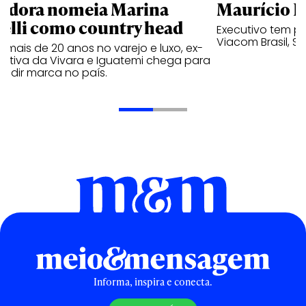
ndora nomeia Marina
Maurício K
relli como country head
Executivo tem pa
Viacom Brasil, So
mais de 20 anos no varejo e luxo, ex-
cutiva da Vivara e Iguatemi chega para
andir marca no país.
Informa, inspira e conecta.