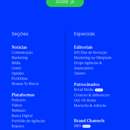
ASSINE JÁ
Seções
Especiais
Notícias
Editoriais
Comunicação
100 Dias de Inovação
Marketing
Marketing na Olimpíada
Mídia
Drops Agências &
Gente
Anunciantes
Opinião
Talento
ProXXIma
Women To Watch
Patrocinados
Retail Media
Plataformas
Creators & Influencers
Podcasts
Out-Of-Home
Vídeos
Martechs & Adtechs
Webinars
Banca Digital
Brand Channels
Portfólio de Agências
IMO
Reports