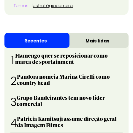
Temas
estratégia
carreira
Recentes
Mais lidas
Flamengo quer se reposicionar como
1
marca de sportainment
Pandora nomeia Marina Cirelli como
2
country head
Grupo Bandeirantes tem novo líder
3
comercial
Patricia Kamitsuji assume direção geral
4
da Imagem Filmes