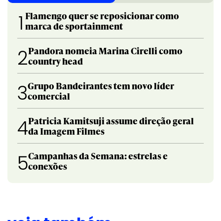
Flamengo quer se reposicionar como
1
marca de sportainment
Pandora nomeia Marina Cirelli como
2
country head
Grupo Bandeirantes tem novo líder
3
comercial
Patricia Kamitsuji assume direção geral
4
da Imagem Filmes
Campanhas da Semana: estrelas e
5
conexões