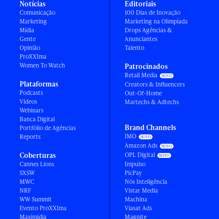
Notícias
Editoriais
Comunicação
100 Dias de Inovação
Marketing
Marketing na Olimpíada
Mídia
Drops Agências &
Gente
Anunciantes
Opinião
Talento
ProXXIma
Women To Watch
Patrocinados
Retail Media
Plataformas
Creators & Influencers
Podcasts
Out-Of-Home
Vídeos
Martechs & Adtechs
Webinars
Banca Digital
Brand Channels
Portfólio de Agências
IMO
Reports
Amazon Ads
Coberturas
OPL Digital
Cannes Lions
Impulso
SXSW
PicPay
MWC
Nós Inteligência
NRF
Vistar Media
WW Summit
Machina
Evento ProXXIma
Viasat Ads
Maximídia
Magnite