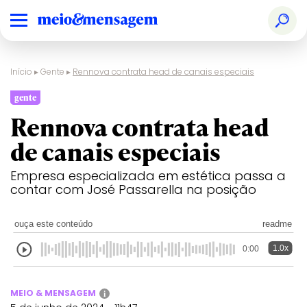
Início
▸
Gente
▸
Rennova contrata head de canais especiais
gente
Rennova contrata head
de canais especiais
Empresa especializada em estética passa a
contar com José Passarella na posição
ouça este conteúdo
readme
1.0x
0:00
MEIO & MENSAGEM
i