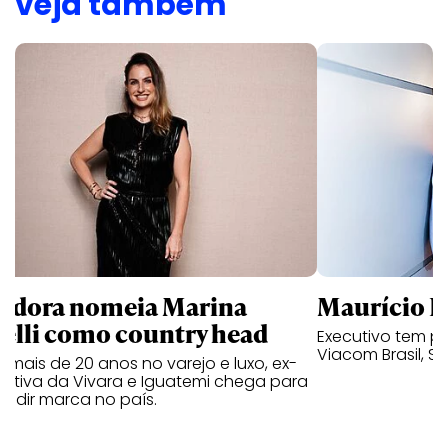
veja também
ndora nomeia Marina
Maurício K
relli como country head
Executivo tem pa
Viacom Brasil, So
mais de 20 anos no varejo e luxo, ex-
cutiva da Vivara e Iguatemi chega para
andir marca no país.