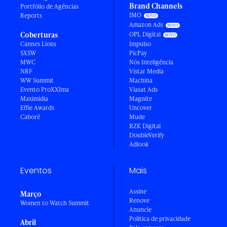
Brand Channels
Portfólio de Agências
IMO
Reports
Amazon Ads
Coberturas
OPL Digital
Cannes Lions
Impulso
SXSW
PicPay
MWC
Nós Inteligência
NRF
Vistar Media
WW Summit
Machina
Evento ProXXIma
Viasat Ads
Maximídia
Magnite
Effie Awards
Uncover
Caboré
Mude
RZK Digital
DoubleVerify
Adlook
Eventos
Mais
Assine
Março
Renove
Women to Watch Summit
Anuncie
Política de privacidade
Abril