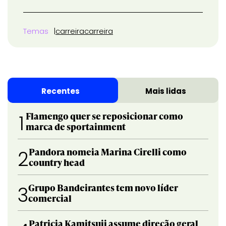
Temas
carreira
carreira
Recentes
Mais lidas
Flamengo quer se reposicionar como
1
marca de sportainment
Pandora nomeia Marina Cirelli como
2
country head
Grupo Bandeirantes tem novo líder
3
comercial
Patricia Kamitsuji assume direção geral