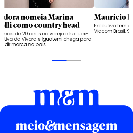
ndora nomeia Marina
Maurício K
relli como country head
Executivo tem pa
Viacom Brasil, So
mais de 20 anos no varejo e luxo, ex-
cutiva da Vivara e Iguatemi chega para
andir marca no país.