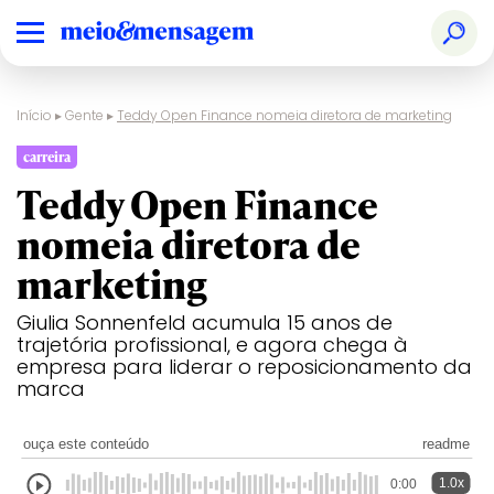
Início
▸
Gente
▸
Teddy Open Finance nomeia diretora de marketing
carreira
Teddy Open Finance
nomeia diretora de
marketing
Giulia Sonnenfeld acumula 15 anos de
trajetória profissional, e agora chega à
empresa para liderar o reposicionamento da
marca
ouça este conteúdo
readme
1.0x
0:00