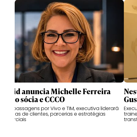
Druid anuncia Michelle Ferreira
Nes
como sócia e CCCO
Gus
Com passagens por Vivo e TIM, executiva liderará
Exec
as áreas de clientes, parcerias e estratégias
train
comerciais
trans