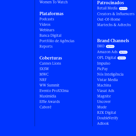
Women To Watch
Patrocinados
Retail Media
Plataformas
Creators & Influencers
Podcasts
Out-Of-Home
Vídeos
Martechs & Adtechs
Webinars
Banca Digital
Brand Channels
Portfólio de Agências
IMO
Reports
Amazon Ads
Coberturas
OPL Digital
Cannes Lions
Impulso
SXSW
PicPay
MWC
Nós Inteligência
NRF
Vistar Media
WW Summit
Machina
Evento ProXXIma
Viasat Ads
Maximídia
Magnite
Effie Awards
Uncover
Caboré
Mude
RZK Digital
DoubleVerify
Adlook