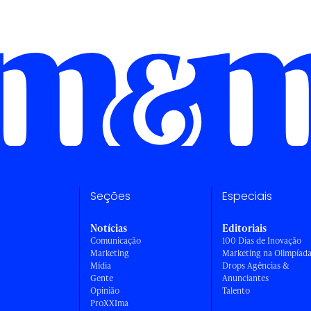
Seções
Especiais
Notícias
Editoriais
Comunicação
100 Dias de Inovação
Marketing
Marketing na Olimpíad
Mídia
Drops Agências &
Gente
Anunciantes
Opinião
Talento
ProXXIma