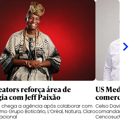
ators reforça área de
US Media re
gia com Jeff Paixão
comercial n
o chega a agência após colaborar com
Celso David e D
o Grupo Boticário, L’Oréal, Natura, Claro
comandar as op
acional
Cencosud no mer