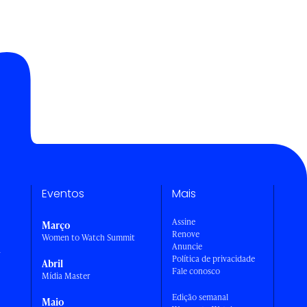
Eventos
Mais
Assine
Março
Renove
Women to Watch Summit
Anuncie
a
Política de privacidade
Abril
Fale conosco
Mídia Master
Edição semanal
Maio