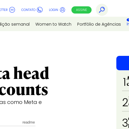
ETTER
CONTATO
LOGIN
ASSINE
I
dição semanal
Women to Watch
Portfólio de Agências
ta head
1
ccounts
2
esas como Meta e
3
readme