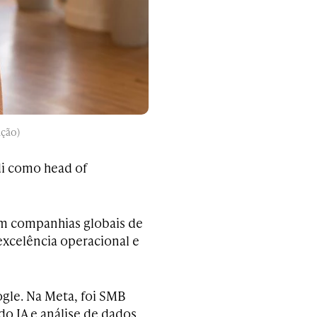
ação)
di como head of
em companhias globais de
excelência operacional e
gle. Na Meta, foi SMB
ndo IA e análise de dados