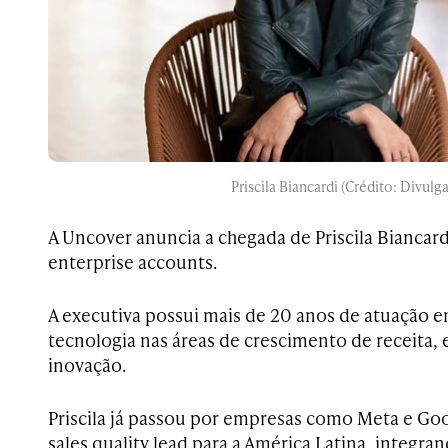
Priscila Biancardi (Crédito: Divulg
A Uncover anuncia a chegada de Priscila Biancar
enterprise accounts.
A executiva possui mais de 20 anos de atuação 
tecnologia nas áreas de crescimento de receita, 
inovação.
Priscila já passou por empresas como Meta e Goo
sales quality lead para a América Latina, integra