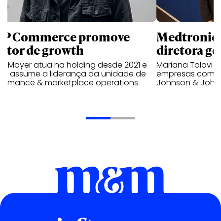
P Commerce promove
Medtronic 
retor de growth
diretora ge
no Mayer atua na holding desde 2021 e
Mariana Tolovi 
ra assume a liderança da unidade de
empresas como A
formance & marketplace operations
Johnson & John