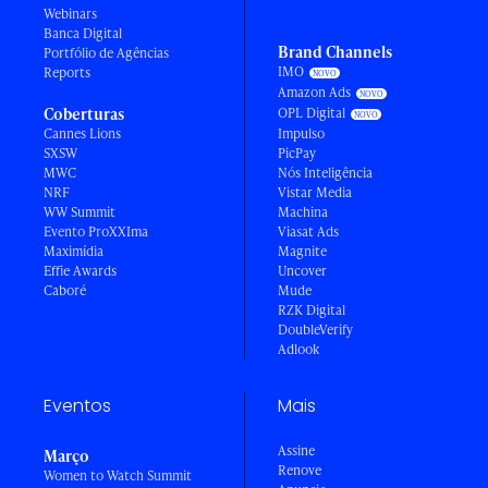
Webinars
Banca Digital
Brand Channels
Portfólio de Agências
IMO
Reports
Amazon Ads
Coberturas
OPL Digital
Cannes Lions
Impulso
SXSW
PicPay
MWC
Nós Inteligência
NRF
Vistar Media
WW Summit
Machina
Evento ProXXIma
Viasat Ads
Maximídia
Magnite
Effie Awards
Uncover
Caboré
Mude
RZK Digital
DoubleVerify
Adlook
Eventos
Mais
Assine
Março
Renove
Women to Watch Summit