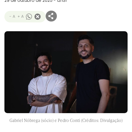
29 de outubro de 2025 - 12h31
- A
+ A
Gabriel Nóbrega (sócio) e Pedro Conti (Créditos: Divulgação)