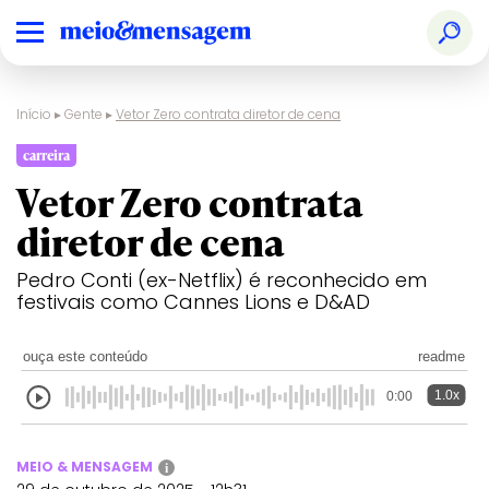
Início
▸
Gente
▸
Vetor Zero contrata diretor de cena
carreira
Vetor Zero contrata
diretor de cena
Pedro Conti (ex-Netflix) é reconhecido em
festivais como Cannes Lions e D&AD
ouça este conteúdo
readme
1.0x
0:00
MEIO & MENSAGEM
i