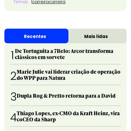
Temas
carreira
carreira
Recentes
Mais lidas
De Tortuguita a 7Belo: Arcor transforma
1
clássicos em sorvete
Marie Julie vai liderar criação de operação
2
do WPP para Natura
3
Dupla Rog & Pretto retorna para a David
Thiago Lopes, ex-CMO da Kraft Heinz, vira
4
coCEO da Sharp