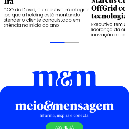
Marcus Cun
tura
OffGrid co
l CCO da David, a executiva irá integrar
tecnologia
quipe que a holding está montando
a atender o cliente conquistado em
Executivo tem a 
orrência no início do ano
liderança da em
inovação e dese
Informa, inspira e conecta.
ASSINE JÁ