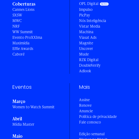
Coberturas
OPL Digital
Cannes Lions
Impulso
SXSW
PicPay
MWC
Nós Inteligência
NRF
Vistar Media
WW Summit
Machina
Evento ProXXIma
Viasat Ads
Maximídia
Magnite
Effie Awards
Uncover
Caboré
Mude
RZK Digital
DoubleVerify
Adlook
Eventos
Mais
Assine
Março
Renove
Women to Watch Summit
Anuncie
Política de privacidade
Abril
Fale conosco
Mídia Master
Edição semanal
Maio