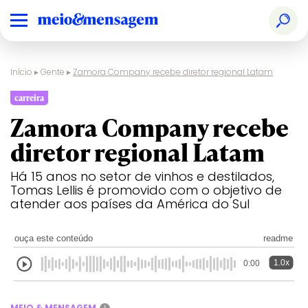
Início
▸
Gente
▸
Zamora Company recebe diretor regional Latam
carreira
Zamora Company recebe
diretor regional Latam
Há 15 anos no setor de vinhos e destilados,
Tomas Lellis é promovido com o objetivo de
atender aos países da América do Sul
ouça este conteúdo
readme
1.0x
0:00
MEIO & MENSAGEM