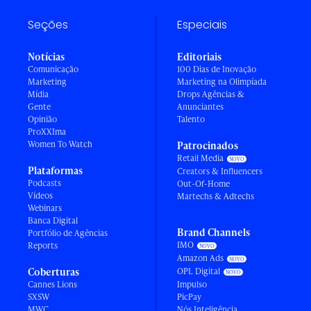
Seções
Especiais
Notícias
Editoriais
Comunicação
100 Dias de Inovação
Marketing
Marketing na Olimpíada
Mídia
Drops Agências &
Gente
Anunciantes
Opinião
Talento
ProXXIma
Women To Watch
Patrocinados
Retail Media
Plataformas
Creators & Influencers
Podcasts
Out-Of-Home
Vídeos
Martechs & Adtechs
Webinars
Banca Digital
Brand Channels
Portfólio de Agências
IMO
Reports
Amazon Ads
Coberturas
OPL Digital
Cannes Lions
Impulso
SXSW
PicPay
MWC
Nós Inteligência