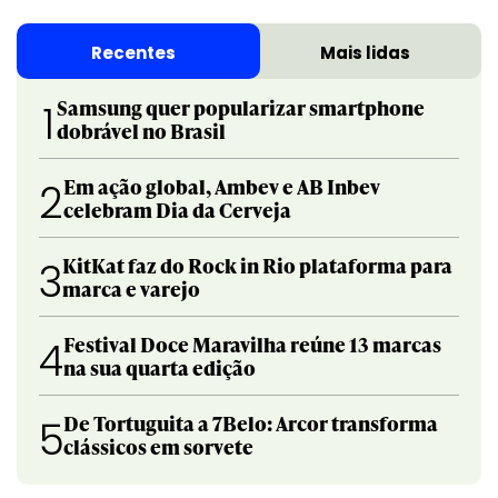
Recentes
Mais lidas
Samsung quer popularizar smartphone
1
dobrável no Brasil
Em ação global, Ambev e AB Inbev
2
celebram Dia da Cerveja
KitKat faz do Rock in Rio plataforma para
3
marca e varejo
Festival Doce Maravilha reúne 13 marcas
4
na sua quarta edição
De Tortuguita a 7Belo: Arcor transforma
5
clássicos em sorvete