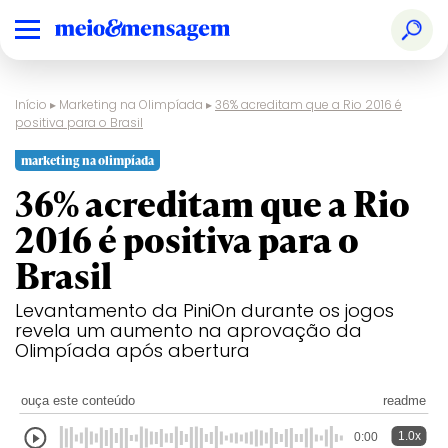
Início
▸
Marketing na Olimpíada
▸
36% acreditam que a Rio 2016 é
positiva para o Brasil
marketing na olimpíada
36% acreditam que a Rio
2016 é positiva para o
Brasil
Levantamento da PiniOn durante os jogos
revela um aumento na aprovação da
Olimpíada após abertura
ouça este conteúdo
readme
1.0x
0:00