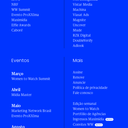
NRF
Vistar Media
WW Summit
Machina
Evento ProXXIma
Viasat Ads
Maximídia
Magnite
Effie Awards
Uncover
Caboré
Mude
RZK Digital
DoubleVerify
Adlook
Eventos
Mais
Assine
Março
Renove
Women to Watch Summit
Anuncie
Política de privacidade
Abril
Fale conosco
Mídia Master
Edição semanal
Maio
Women to Watch
Marketing Network Brasil
Portfólio de Agências
Evento ProXXIma
Ingressos Maximídia
Convites WW
Agosto